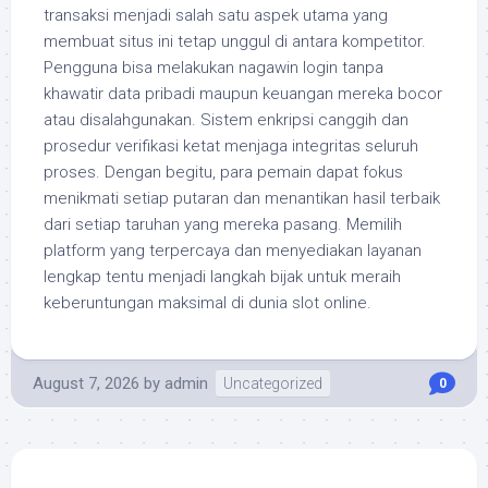
transaksi menjadi salah satu aspek utama yang
membuat situs ini tetap unggul di antara kompetitor.
Pengguna bisa melakukan nagawin login tanpa
khawatir data pribadi maupun keuangan mereka bocor
atau disalahgunakan. Sistem enkripsi canggih dan
prosedur verifikasi ketat menjaga integritas seluruh
proses. Dengan begitu, para pemain dapat fokus
menikmati setiap putaran dan menantikan hasil terbaik
dari setiap taruhan yang mereka pasang. Memilih
platform yang terpercaya dan menyediakan layanan
lengkap tentu menjadi langkah bijak untuk meraih
keberuntungan maksimal di dunia slot online.
August 7, 2026
by
admin
Uncategorized
0