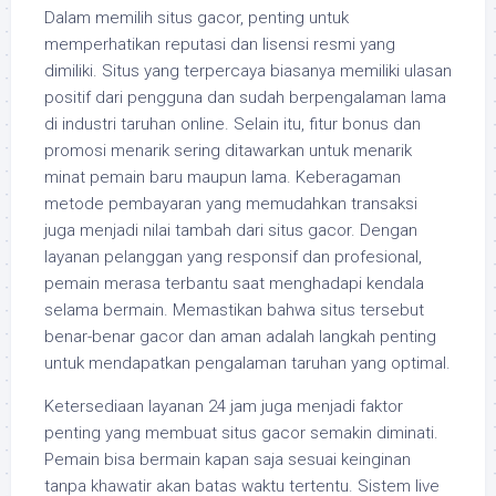
Dalam memilih situs gacor, penting untuk
memperhatikan reputasi dan lisensi resmi yang
dimiliki. Situs yang terpercaya biasanya memiliki ulasan
positif dari pengguna dan sudah berpengalaman lama
di industri taruhan online. Selain itu, fitur bonus dan
promosi menarik sering ditawarkan untuk menarik
minat pemain baru maupun lama. Keberagaman
metode pembayaran yang memudahkan transaksi
juga menjadi nilai tambah dari situs gacor. Dengan
layanan pelanggan yang responsif dan profesional,
pemain merasa terbantu saat menghadapi kendala
selama bermain. Memastikan bahwa situs tersebut
benar-benar gacor dan aman adalah langkah penting
untuk mendapatkan pengalaman taruhan yang optimal.
Ketersediaan layanan 24 jam juga menjadi faktor
penting yang membuat situs gacor semakin diminati.
Pemain bisa bermain kapan saja sesuai keinginan
tanpa khawatir akan batas waktu tertentu. Sistem live