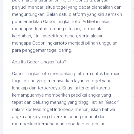
Dalam arena taruhan online di Indonesia, banyak
penjudi mencari situs togel yang dapat diandalkan dan
menguntungkan. Salah satu platform yang kini semakin
populer adalah Gacor LingkarToto. Artikel ini akan
mengupas tuntas tentang situs ini, termasuk
kelebihan, fitur, aspek keamanan, serta alasan
mengapa Gacor
lingkartoto
menjadi pilihan unggulan
para penggemar togel daring.
Apa Itu Gacor LingkarToto?
Gacor LingkarToto merupakan platform untuk bermain
togel online yang menawarkan layanan togel yang
lengkap dan terpercaya. Situs ini terkenal karena
kemampuannya memberikan prediksi angka yang
tepat dan peluang menang yang tinggi. Istilah “Gacor”
dalam konteks togel Indonesia menunjukkan bahwa
angka-angka yang diberikan sering muncul dan
memberikan kemenangan kepada para penjudi.