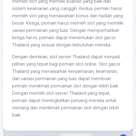
memilih slot yang memiliki kualitas yang baik dan
sistem keamanan yang canggih. Kedua, pemain harus
memilih slot yang menawarkan bonus dan hadiah yang
besar. Ketiga, pemain harus memilih slot yang memiliki
variasi permainan yang luas. Dengan memperhatikan
ketiga hal ini, pemain dapat menemukan slot gacor
Thailand yang sesuai dengan kebutuhan mereka.
Dengan demikian, slot server Thailand dapat menjadi
pilihan yang tepat bagi pemain slot online. Slot gacor
Thailand yang menawarkan kenyamanan, keamanan,
dan variasi permainan yang luas dapat membuat
pemain menikmati permainan slot dengan lebih baik.
Dengan memilih slot server Thailand yang tepat,
pemain dapat meningkatkan peluang mereka untuk
menang dan menikmati permainan slot dengan lebih
baik.