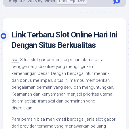
August 8, 2026
by
admin
Uncategorized
0
Link Terbaru Slot Online Hari Ini
Dengan Situs Berkualitas
slot
Situs slot gacor menjadi pilihan utama para
penggemar judi online yang menginginkan
kemenangan besar. Dengan berbagai fitur menarik
dan bonus melimpah, situs ini mampu memberikan
pengalaman bermain yang seru dan menguntungkan.
Keamanan dan kenyamanan menjadi prioritas utama
dalam setiap transaksi dan permainan yang
disediakan.
Para pemain bisa menikmati berbagai jenis slot gacor
dari provider ternama yang menawarkan peluang