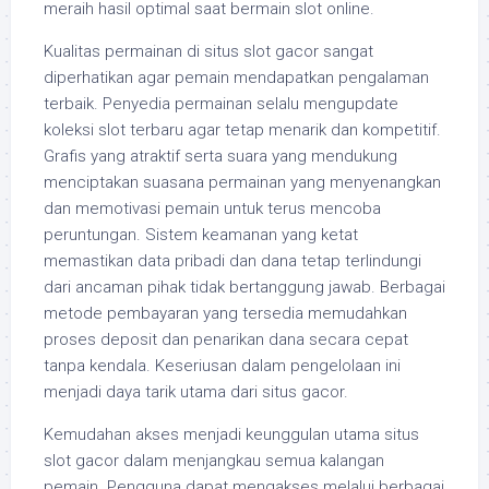
meraih hasil optimal saat bermain slot online.
Kualitas permainan di situs slot gacor sangat
diperhatikan agar pemain mendapatkan pengalaman
terbaik. Penyedia permainan selalu mengupdate
koleksi slot terbaru agar tetap menarik dan kompetitif.
Grafis yang atraktif serta suara yang mendukung
menciptakan suasana permainan yang menyenangkan
dan memotivasi pemain untuk terus mencoba
peruntungan. Sistem keamanan yang ketat
memastikan data pribadi dan dana tetap terlindungi
dari ancaman pihak tidak bertanggung jawab. Berbagai
metode pembayaran yang tersedia memudahkan
proses deposit dan penarikan dana secara cepat
tanpa kendala. Keseriusan dalam pengelolaan ini
menjadi daya tarik utama dari situs gacor.
Kemudahan akses menjadi keunggulan utama situs
slot gacor dalam menjangkau semua kalangan
pemain. Pengguna dapat mengakses melalui berbagai