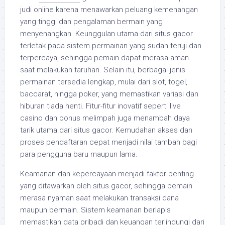
judi online karena menawarkan peluang kemenangan
yang tinggi dan pengalaman bermain yang
menyenangkan. Keunggulan utama dari situs gacor
terletak pada sistem permainan yang sudah teruji dan
terpercaya, sehingga pemain dapat merasa aman
saat melakukan taruhan. Selain itu, berbagai jenis
permainan tersedia lengkap, mulai dari slot, togel,
baccarat, hingga poker, yang memastikan variasi dan
hiburan tiada henti. Fitur-fitur inovatif seperti live
casino dan bonus melimpah juga menambah daya
tarik utama dari situs gacor. Kemudahan akses dan
proses pendaftaran cepat menjadi nilai tambah bagi
para pengguna baru maupun lama.
Keamanan dan kepercayaan menjadi faktor penting
yang ditawarkan oleh situs gacor, sehingga pemain
merasa nyaman saat melakukan transaksi dana
maupun bermain. Sistem keamanan berlapis
memastikan data pribadi dan keuangan terlindungi dari