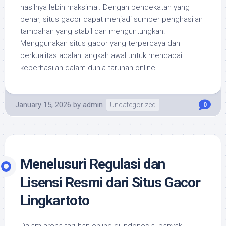
hasilnya lebih maksimal. Dengan pendekatan yang
benar, situs gacor dapat menjadi sumber penghasilan
tambahan yang stabil dan menguntungkan.
Menggunakan situs gacor yang terpercaya dan
berkualitas adalah langkah awal untuk mencapai
keberhasilan dalam dunia taruhan online.
January 15, 2026
by
admin
Uncategorized
0
Menelusuri Regulasi dan
Lisensi Resmi dari Situs Gacor
Lingkartoto