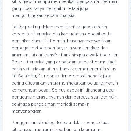
situs gacor mampu memberikan pengalaman bermain
yang tidak hanya menghibur tetapi juga
menguntungkan secara finansial.
Faktor penting dalam memilih situs gacor adalah
kecepatan transaksi dan kemudahan deposit serta
penarikan dana. Platform ini biasanya menyediakan
berbagai metode pembayaran yang lengkap dan
aman, mulai dari transfer bank hingga e-wallet populer.
Proses transaksi yang cepat dan tanpa ribet menjadi
salah satu alasan utama banyak pemain memilih situs
ini. Selain itu, fitur bonus dan promosi menarik juga
sering ditawarkan untuk meningkatkan peluang meraih
kemenangan besar. Semua aspek ini dirancang agar
pengguna merasa nyaman dan percaya saat bermain,
sehingga pengalaman menjadi semakin
menyenangkan.
Penggunaan teknologi terbaru dalam pengelolaan
situs gacor menjamin keadilan dan keamanan