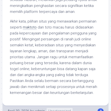
meningkatkan penghasilan secara signifikan ketika
memilih platform terpercaya dan aman.
Akhir kata, pilihan situs yang menawarkan permainan
seperti
maktoto
dan toto macau harus didasarkan
pada kepercayaan dan pengalaman pengguna yang
positif. Mengingat persaingan di ranah judi online
semakin ketat, keberadaan situs yang menyediakan
layanan lengkap, aman, dan transparan menjadi
prioritas utama. Jangan ragu untuk memanfaatkan
peluang besar yang tersedia, karena dalam dunia
togel online, keberuntungan bisa datang kapan saja
dan dari angka-angka yang paling tidak terduga.
Pastikan Anda selalu bermain secara bertanggung
jawab dan menikmati setiap prosesnya untuk meraih
kemenangan besar dan keuntungan berkelanjutan.