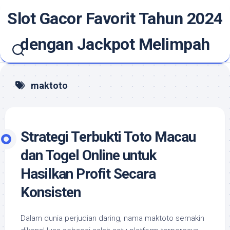
Skip
Slot Gacor Favorit Tahun 2024
to
content
dengan Jackpot Melimpah
maktoto
Strategi Terbukti Toto Macau
dan Togel Online untuk
Hasilkan Profit Secara
Konsisten
Dalam dunia perjudian daring, nama maktoto semakin