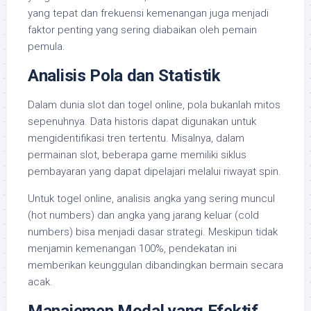
yang tepat dan frekuensi kemenangan juga menjadi
faktor penting yang sering diabaikan oleh pemain
pemula.
Analisis Pola dan Statistik
Dalam dunia slot dan togel online, pola bukanlah mitos
sepenuhnya. Data historis dapat digunakan untuk
mengidentifikasi tren tertentu. Misalnya, dalam
permainan slot, beberapa game memiliki siklus
pembayaran yang dapat dipelajari melalui riwayat spin.
Untuk togel online, analisis angka yang sering muncul
(hot numbers) dan angka yang jarang keluar (cold
numbers) bisa menjadi dasar strategi. Meskipun tidak
menjamin kemenangan 100%, pendekatan ini
memberikan keunggulan dibandingkan bermain secara
acak.