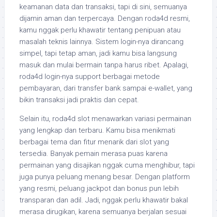
keamanan data dan transaksi, tapi di sini, semuanya
dijamin aman dan terpercaya. Dengan roda4d resmi,
kamu nggak perlu khawatir tentang penipuan atau
masalah teknis lainnya. Sistem login-nya dirancang
simpel, tapi tetap aman, jadi kamu bisa langsung
masuk dan mulai bermain tanpa harus ribet. Apalagi,
roda4d login-nya support berbagai metode
pembayaran, dari transfer bank sampai e-wallet, yang
bikin transaksi jadi praktis dan cepat.
Selain itu, roda4d slot menawarkan variasi permainan
yang lengkap dan terbaru. Kamu bisa menikmati
berbagai tema dan fitur menarik dari slot yang
tersedia. Banyak pemain merasa puas karena
permainan yang disajikan nggak cuma menghibur, tapi
juga punya peluang menang besar. Dengan platform
yang resmi, peluang jackpot dan bonus pun lebih
transparan dan adil. Jadi, nggak perlu khawatir bakal
merasa dirugikan, karena semuanya berjalan sesuai