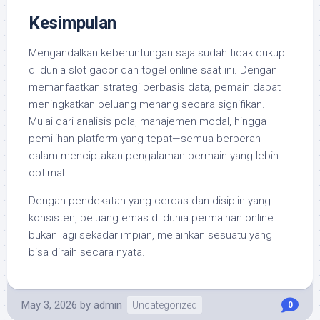
Kesimpulan
Mengandalkan keberuntungan saja sudah tidak cukup
di dunia slot gacor dan togel online saat ini. Dengan
memanfaatkan strategi berbasis data, pemain dapat
meningkatkan peluang menang secara signifikan.
Mulai dari analisis pola, manajemen modal, hingga
pemilihan platform yang tepat—semua berperan
dalam menciptakan pengalaman bermain yang lebih
optimal.
Dengan pendekatan yang cerdas dan disiplin yang
konsisten, peluang emas di dunia permainan online
bukan lagi sekadar impian, melainkan sesuatu yang
bisa diraih secara nyata.
May 3, 2026
by
admin
Uncategorized
0