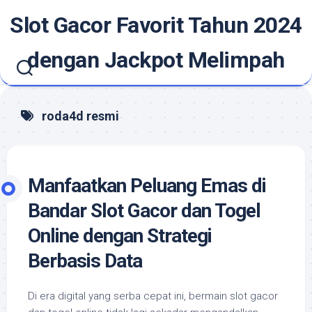
Skip
Slot Gacor Favorit Tahun 2024
to
content
dengan Jackpot Melimpah
roda4d resmi
Manfaatkan Peluang Emas di
Bandar Slot Gacor dan Togel
Online dengan Strategi
Berbasis Data
Di era digital yang serba cepat ini, bermain slot gacor