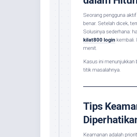
dalam Hitu
Seorang pengguna akti
benar. Setelah dicek, 
Solusinya sederhana: ha
kilat800 login
kembali. 
menit.
Kasus ini menunjukkan ba
titik masalahnya.
Tips Keama
Diperhatika
Keamanan adalah priorit