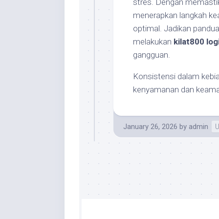
stres. Dengan memastika
menerapkan langkah kea
optimal. Jadikan panduan
melakukan
kilat800 log
gangguan.
Konsistensi dalam kebi
kenyamanan dan keama
January 26, 2026
by
admin
U