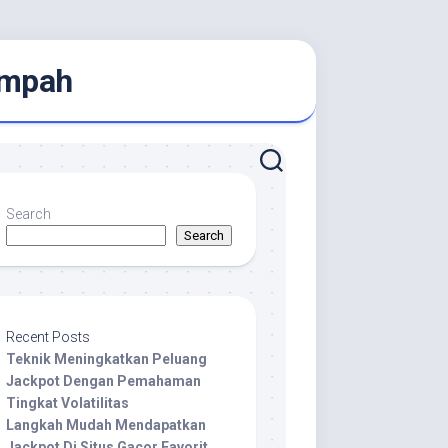
impah
Search
Search
Recent Posts
Teknik Meningkatkan Peluang
Jackpot Dengan Pemahaman
Tingkat Volatilitas
Langkah Mudah Mendapatkan
Jackpot Di Situs Gacor Favorit