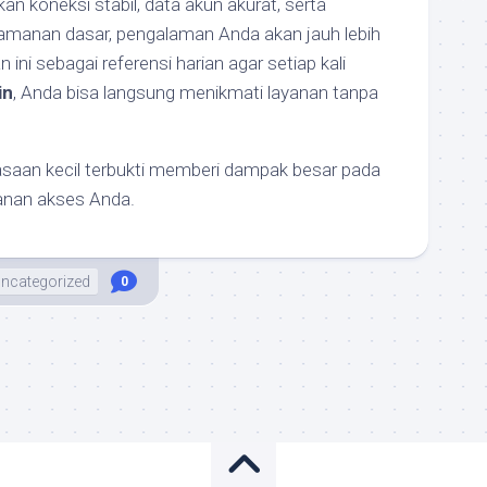
n koneksi stabil, data akun akurat, serta
manan dasar, pengalaman Anda akan jauh lebih
 ini sebagai referensi harian agar setiap kali
in
, Anda bisa langsung menikmati layanan tanpa
asaan kecil terbukti memberi dampak besar pada
nan akses Anda.
ncategorized
0