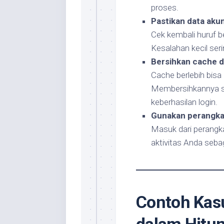
proses.
Pastikan data aku
Cek kembali huruf 
Kesalahan kecil se
Bersihkan cache d
Cache berlebih bis
Membersihkannya se
keberhasilan login.
Gunakan perangka
Masuk dari perang
aktivitas Anda seba
Contoh Kas