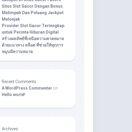
Situs Slot Gacor Dengan Bonus
Melimpah Dan Peluang Jackpot
Melonjak
Provider Slot Gacor Terlengkap
untuk Pecinta Hiburan Digital
สร้างผลลัพธ์ที่เหนือความคาดหมาย
ด้วยแนวทาง สล็อต ที่ช่วยให้ทุกการ
หมุนมีความหมาย
Recent Comments
A WordPress Commenter
on
Hello world!
Archives