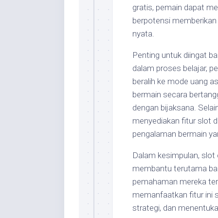
gratis, pemain dapat m
berpotensi memberikan
nyata.
Penting untuk diingat
dalam proses belajar, 
beralih ke mode uang asl
bermain secara bertan
dengan bijaksana. Selain
menyediakan fitur slot 
pengalaman bermain y
Dalam kesimpulan, slot
membantu terutama bag
pemahaman mereka terh
memanfaatkan fitur ini 
strategi, dan menentuk