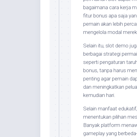
bagaimana cara kerja me
fitur bonus apa saja ya
pemain akan lebih percay
mengelola modal mereka
Selain itu, slot demo j
berbagai strategi perma
seperti pengaturan taru
bonus, tanpa harus mem
penting agar pemain dap
dan meningkatkan pelua
kemudian hari.
Selain manfaat edukati
menentukan pilihan mesi
Banyak platform menawa
gameplay yang berbeda