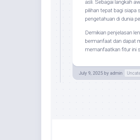
asli. Sebagai langkah a
pilihan tepat bagi siap
pengetahuan di dunia per
Demikian penjelasan len
bermanfaat dan dapat
memanfaatkan fitur ini 
July 9, 2025
by
admin
Uncate