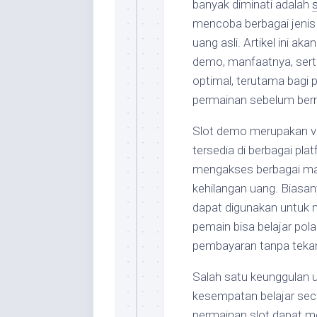
banyak diminati adalah
mencoba berbagai jenis
uang asli. Artikel ini 
demo, manfaatnya, ser
optimal, terutama bag
permainan sebelum ber
Slot demo merupakan ver
tersedia di berbagai plat
mengakses berbagai mac
kehilangan uang. Biasan
dapat digunakan untuk 
pemain bisa belajar pol
pembayaran tanpa tekan
Salah satu keunggulan 
kesempatan belajar se
permainan slot dapat m