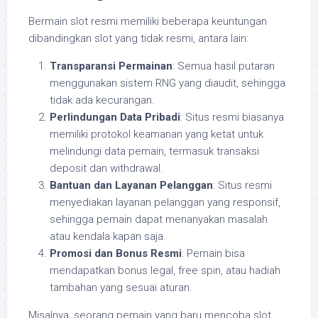
Bermain slot resmi memiliki beberapa keuntungan
dibandingkan slot yang tidak resmi, antara lain:
Transparansi Permainan
: Semua hasil putaran
menggunakan sistem RNG yang diaudit, sehingga
tidak ada kecurangan.
Perlindungan Data Pribadi
: Situs resmi biasanya
memiliki protokol keamanan yang ketat untuk
melindungi data pemain, termasuk transaksi
deposit dan withdrawal.
Bantuan dan Layanan Pelanggan
: Situs resmi
menyediakan layanan pelanggan yang responsif,
sehingga pemain dapat menanyakan masalah
atau kendala kapan saja.
Promosi dan Bonus Resmi
: Pemain bisa
mendapatkan bonus legal, free spin, atau hadiah
tambahan yang sesuai aturan.
Misalnya, seorang pemain yang baru mencoba slot