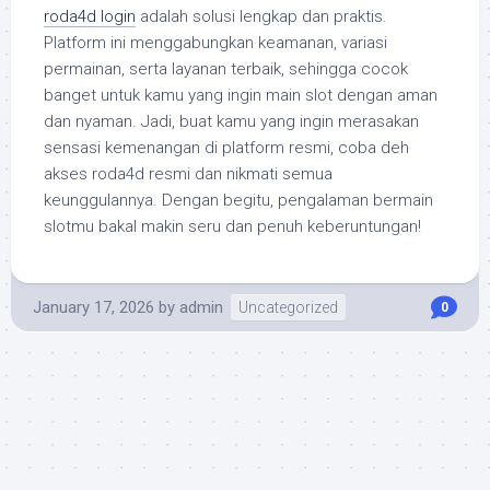
roda4d login
adalah solusi lengkap dan praktis.
Platform ini menggabungkan keamanan, variasi
permainan, serta layanan terbaik, sehingga cocok
banget untuk kamu yang ingin main slot dengan aman
dan nyaman. Jadi, buat kamu yang ingin merasakan
sensasi kemenangan di platform resmi, coba deh
akses roda4d resmi dan nikmati semua
keunggulannya. Dengan begitu, pengalaman bermain
slotmu bakal makin seru dan penuh keberuntungan!
January 17, 2026
by
admin
Uncategorized
0