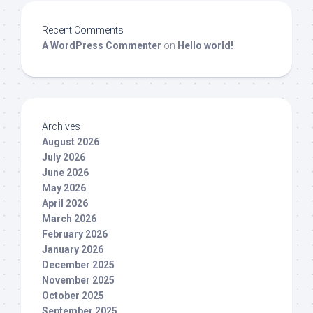
Recent Comments
A WordPress Commenter
on
Hello world!
Archives
August 2026
July 2026
June 2026
May 2026
April 2026
March 2026
February 2026
January 2026
December 2025
November 2025
October 2025
September 2025