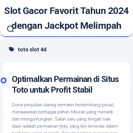
Skip
Slot Gacor Favorit Tahun 2024
to
content
dengan Jackpot Melimpah
toto slot 4d
Optimalkan Permainan di Situs
Toto untuk Profit Stabil
Dunia perjudian daring semakin berkembang pesat,
menawarkan berbagai pilihan hiburan yang menarik
dan menguntungkan. Salah satu yang tengah naik
daun adalah permainan
toto
, yang kini tersedia dalam