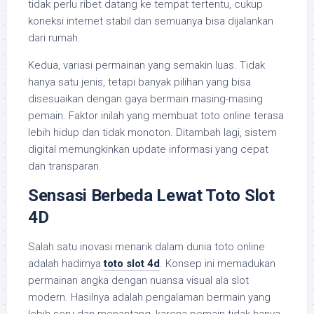
tidak perlu ribet datang ke tempat tertentu, cukup
koneksi internet stabil dan semuanya bisa dijalankan
dari rumah.
Kedua, variasi permainan yang semakin luas. Tidak
hanya satu jenis, tetapi banyak pilihan yang bisa
disesuaikan dengan gaya bermain masing-masing
pemain. Faktor inilah yang membuat toto online terasa
lebih hidup dan tidak monoton. Ditambah lagi, sistem
digital memungkinkan update informasi yang cepat
dan transparan.
Sensasi Berbeda Lewat Toto Slot
4D
Salah satu inovasi menarik dalam dunia toto online
adalah hadirnya
toto slot 4d
. Konsep ini memadukan
permainan angka dengan nuansa visual ala slot
modern. Hasilnya adalah pengalaman bermain yang