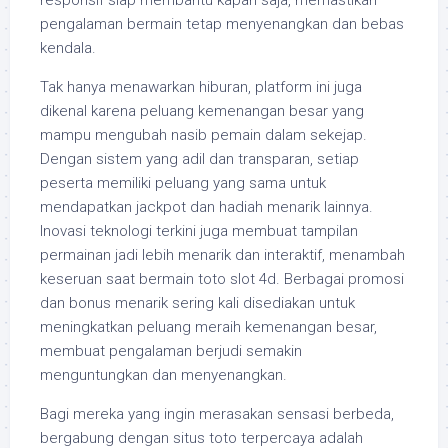
responsif siap membantu kapan saja, memastikan
pengalaman bermain tetap menyenangkan dan bebas
kendala.
Tak hanya menawarkan hiburan, platform ini juga
dikenal karena peluang kemenangan besar yang
mampu mengubah nasib pemain dalam sekejap.
Dengan sistem yang adil dan transparan, setiap
peserta memiliki peluang yang sama untuk
mendapatkan jackpot dan hadiah menarik lainnya.
Inovasi teknologi terkini juga membuat tampilan
permainan jadi lebih menarik dan interaktif, menambah
keseruan saat bermain toto slot 4d. Berbagai promosi
dan bonus menarik sering kali disediakan untuk
meningkatkan peluang meraih kemenangan besar,
membuat pengalaman berjudi semakin
menguntungkan dan menyenangkan.
Bagi mereka yang ingin merasakan sensasi berbeda,
bergabung dengan situs toto terpercaya adalah