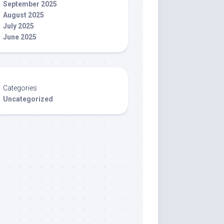
September 2025
August 2025
July 2025
June 2025
Categories
Uncategorized