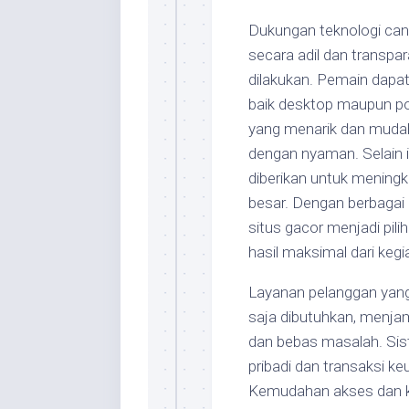
Dukungan teknologi ca
secara adil dan transpar
dilakukan. Pemain dapat
baik desktop maupun po
yang menarik dan muda
dengan nyaman. Selain i
diberikan untuk mening
besar. Dengan berbagai 
situs gacor menjadi pil
hasil maksimal dari kegia
Layanan pelanggan yan
saja dibutuhkan, menj
dan bebas masalah. Sis
pribadi dan transaksi k
Kemudahan akses dan k