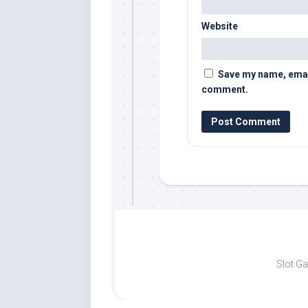
Website
Save my name, email,
comment.
Slot G