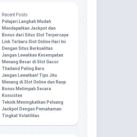
Recent Posts
Pelajari Langkah Mudah
Mendapatkan Jackpot dan
Bonus dari Situs Slot Terpercaya
Link Terbaru Slot Online Hari Ini
Dengan Situs Berkualitas
Jangan Lewatkan Kesempatan
Menang Besar di Slot Gacor
Thailand Paling Baru
Jangan Lewatkan! Tips Jitu
Menang di Slot Online dan Raup
Bonus Melimpah Secara
Konsisten
Teknik Meningkatkan Peluang
Jackpot Dengan Pemahaman
Tingkat Volatilitas