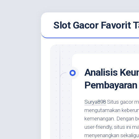
Skip
Slot Gacor Favorit
to
content
Analisis Keu
Pembayaran C
Surya898
Situs gacor me
mengutamakan keberunt
kemenangan. Dengan ber
user-friendly, situs i
menyenangkan sekaligu