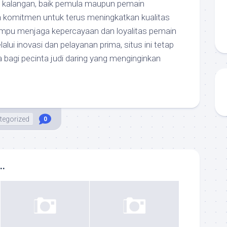
ai kalangan, baik pemula maupun pemain
komitmen untuk terus meningkatkan kualitas
ampu menjaga kepercayaan dan loyalitas pemain
alui inovasi dan pelayanan prima, situs ini tetap
 bagi pecinta judi daring yang menginginkan
tegorized
0
..