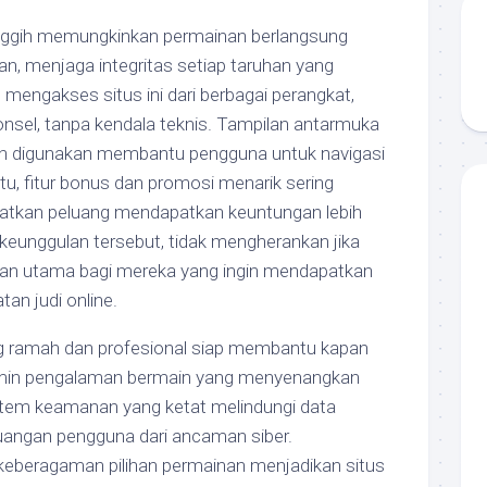
nggih memungkinkan permainan berlangsung
an, menjaga integritas setiap taruhan yang
 mengakses situs ini dari berbagai perangkat,
nsel, tanpa kendala teknis. Tampilan antarmuka
h digunakan membantu pengguna untuk navigasi
tu, fitur bonus dan promosi menarik sering
katkan peluang mendapatkan keuntungan lebih
keunggulan tersebut, tidak mengherankan jika
ihan utama bagi mereka yang ingin mendapatkan
tan judi online.
g ramah dan profesional siap membantu kapan
amin pengalaman bermain yang menyenangkan
tem keamanan yang ketat melindungi data
euangan pengguna dari ancaman siber.
eberagaman pilihan permainan menjadikan situs