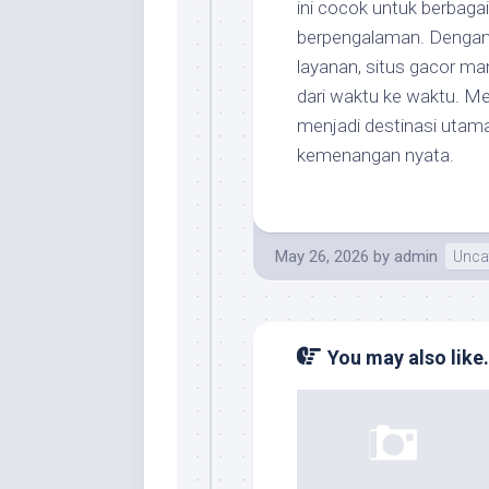
ini cocok untuk berbag
berpengalaman. Dengan 
layanan, situs gacor m
dari waktu ke waktu. Mel
menjadi destinasi utama
kemenangan nyata.
May 26, 2026
by
admin
Unca
You may also like.