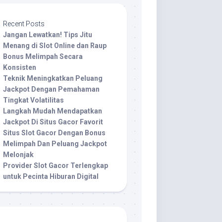
Recent Posts
Jangan Lewatkan! Tips Jitu
Menang di Slot Online dan Raup
Bonus Melimpah Secara
Konsisten
Teknik Meningkatkan Peluang
Jackpot Dengan Pemahaman
Tingkat Volatilitas
Langkah Mudah Mendapatkan
Jackpot Di Situs Gacor Favorit
Situs Slot Gacor Dengan Bonus
Melimpah Dan Peluang Jackpot
Melonjak
Provider Slot Gacor Terlengkap
untuk Pecinta Hiburan Digital