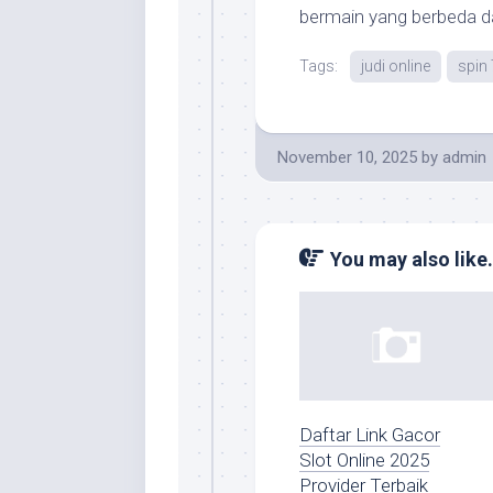
bermain yang berbeda 
Tags:
judi online
spin
November 10, 2025
by
admin
You may also like.
Daftar Link Gacor
Slot Online 2025
Provider Terbaik