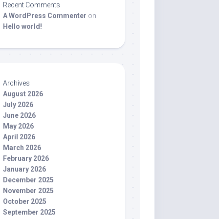
Recent Comments
A WordPress Commenter
on
Hello world!
Archives
August 2026
July 2026
June 2026
May 2026
April 2026
March 2026
February 2026
January 2026
December 2025
November 2025
October 2025
September 2025