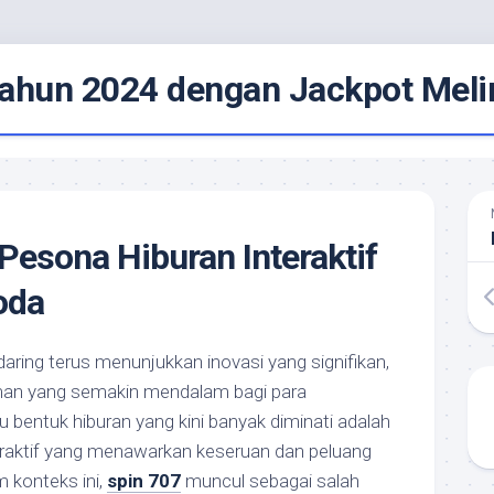
 Tahun 2024 dengan Jackpot Mel
esona Hiburan Interaktif
oda
ring terus menunjukkan inovasi yang signifikan,
an yang semakin mendalam bagi para
 bentuk hiburan yang kini banyak diminati adalah
eraktif yang menawarkan keseruan dan peluang
m konteks ini,
spin 707
muncul sebagai salah