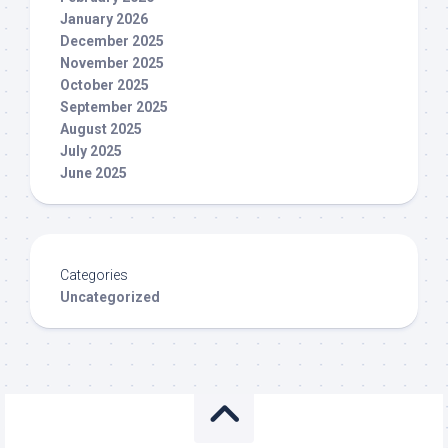
January 2026
December 2025
November 2025
October 2025
September 2025
August 2025
July 2025
June 2025
Categories
Uncategorized