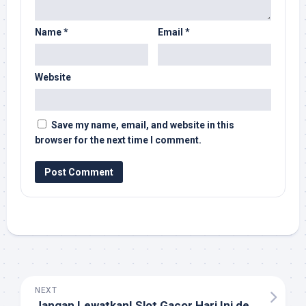
Name
*
Email
*
Website
Save my name, email, and website in this
browser for the next time I comment.
NEXT
Jangan Lewatkan! Slot Gacor Hari Ini dengan Potensi Cuan Lebih Besar