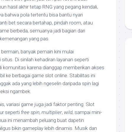
pun hasil akhir tetap RNG yang pegang kendali,
 bahwa pola tertentu bisa bantu nyari
nti bet secara bertahap, pindah room, atau
ame berbeda, semuanya jadi bagian dari
e kemenangan yang pas.
bermain, banyak pemain kini mulai
itus. Di sinilah kehadiran layanan seperti
di komunitas karena dianggap memberikan akses
il ke berbagai game slot online. Stabilitas ini
ggak ada yang lebih ngeselin daripada spin lagi
neksi ngambek.
, variasi game juga jadi faktor penting. Slot
r seperti
free spin
,
multiplier
,
wild
, sampai mini-
a ini menambah peluang buat dapetin
gus bikin gameplay lebih dinamis. Musik dan