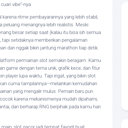
 cuan vibe”-nya.
al karena ritme pembayarannya yang lebih stabil,
 peluang menangnya lebih realistis. Meski
ang besar setiap saat (kalau itu bisa sih semua
), tapi setidaknya memberikan pengalaman
an dan nggak bikin jantung marathon tiap detik.
, platform permainan slot semakin beragam. Kamu
an game dengan tema unik, grafik kece, dan fitur
in player lupa waktu. Tapi ingat, yang bikin slot
ukan cuma tampilannya—melainkan kemudahan
mainan yang mengalir mulus. Pemain baru pun
 cocok karena mekanismenya mudah dipahami,
 santai, dan berharap RNG berpihak pada kamu hari
main, slot gacor jadi tempat favorit buat