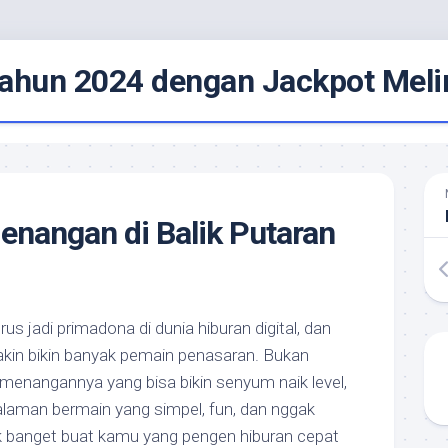
 Tahun 2024 dengan Jackpot Mel
nangan di Balik Putaran
rus jadi primadona di dunia hiburan digital, dan
in bikin banyak pemain penasaran. Bukan
menangannya yang bisa bikin senyum naik level,
alaman bermain yang simpel, fun, dan nggak
ok banget buat kamu yang pengen hiburan cepat