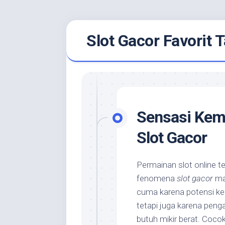
Skip
Slot Gacor Favorit
to
content
Sensasi Keme
Slot Gacor
Permainan slot online te
fenomena
slot gacor
mak
cuma karena potensi ke
tetapi juga karena peng
butuh mikir berat. Coc