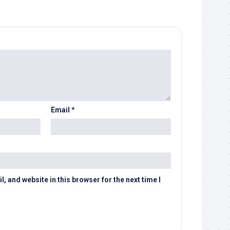
Email
*
 and website in this browser for the next time I