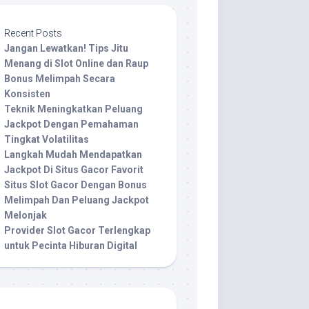
Recent Posts
Jangan Lewatkan! Tips Jitu
Menang di Slot Online dan Raup
Bonus Melimpah Secara
Konsisten
Teknik Meningkatkan Peluang
Jackpot Dengan Pemahaman
Tingkat Volatilitas
Langkah Mudah Mendapatkan
Jackpot Di Situs Gacor Favorit
Situs Slot Gacor Dengan Bonus
Melimpah Dan Peluang Jackpot
Melonjak
Provider Slot Gacor Terlengkap
untuk Pecinta Hiburan Digital