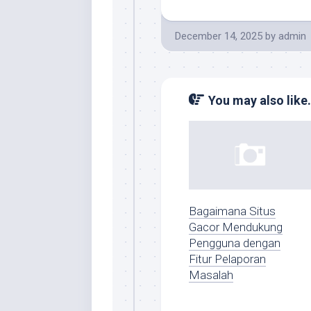
December 14, 2025
by
admin
You may also like.
Bagaimana Situs
Gacor Mendukung
Pengguna dengan
Fitur Pelaporan
Masalah