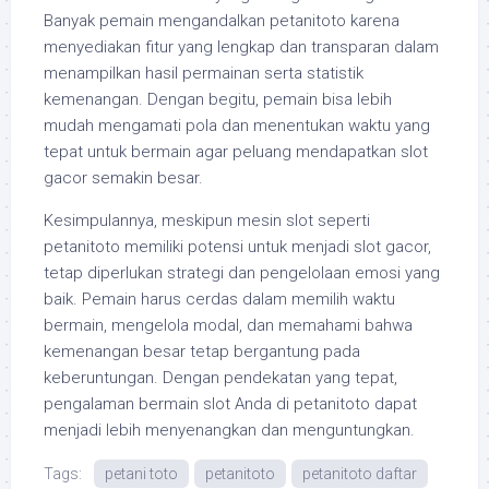
Banyak pemain mengandalkan petanitoto karena
menyediakan fitur yang lengkap dan transparan dalam
menampilkan hasil permainan serta statistik
kemenangan. Dengan begitu, pemain bisa lebih
mudah mengamati pola dan menentukan waktu yang
tepat untuk bermain agar peluang mendapatkan slot
gacor semakin besar.
Kesimpulannya, meskipun mesin slot seperti
petanitoto memiliki potensi untuk menjadi slot gacor,
tetap diperlukan strategi dan pengelolaan emosi yang
baik. Pemain harus cerdas dalam memilih waktu
bermain, mengelola modal, dan memahami bahwa
kemenangan besar tetap bergantung pada
keberuntungan. Dengan pendekatan yang tepat,
pengalaman bermain slot Anda di petanitoto dapat
menjadi lebih menyenangkan dan menguntungkan.
Tags:
petani toto
petanitoto
petanitoto daftar