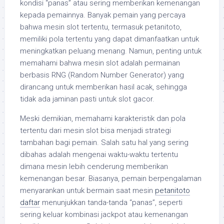
kondisi “panas” atau sering memberikan kemenangan
kepada pemainnya. Banyak pemain yang percaya
bahwa mesin slot tertentu, termasuk petanitoto,
memiliki pola tertentu yang dapat dimanfaatkan untuk
meningkatkan peluang menang. Namun, penting untuk
memahami bahwa mesin slot adalah permainan
berbasis RNG (Random Number Generator) yang
dirancang untuk memberikan hasil acak, sehingga
tidak ada jaminan pasti untuk slot gacor.
Meski demikian, memahami karakteristik dan pola
tertentu dari mesin slot bisa menjadi strategi
tambahan bagi pemain. Salah satu hal yang sering
dibahas adalah mengenai waktu-waktu tertentu
dimana mesin lebih cenderung memberikan
kemenangan besar. Biasanya, pemain berpengalaman
menyarankan untuk bermain saat mesin
petanitoto
daftar
menunjukkan tanda-tanda “panas”, seperti
sering keluar kombinasi jackpot atau kemenangan