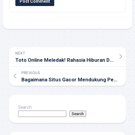
NEXT
Toto Online Meledak! Rahasia Hiburan Digital yang Bikin Pemain Ketagihan Cuan
PREVIOUS
Bagaimana Situs Gacor Mendukung Pengguna dengan Fitur Pelaporan Masalah
Search
Search