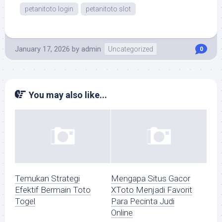
petanitoto login
petanitoto slot
January 17, 2026
by
admin
Uncategorized
0
You may also like...
Temukan Strategi
Mengapa Situs Gacor
Efektif Bermain Toto
XToto Menjadi Favorit
Togel
Para Pecinta Judi
Online