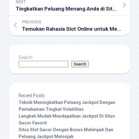
NEXT
Tingkatkan Peluang Menang Anda di Situs Slot Gacor Secara Maksimal
PREVIOUS
Temukan Rahasia Slot Online untuk Menang Besar
Search
Search
Recent Posts
Teknik Meningkatkan Peluang Jackpot Dengan
Pemahaman Tingkat Volatilitas
Langkah Mudah Mendapatkan Jackpot Di Situs
Gacor Favorit
Situs Slot Gacor Dengan Bonus Melimpah Dan
Peluang Jackpot Melonjak