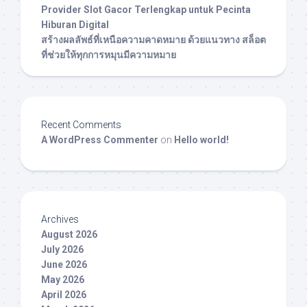
Provider Slot Gacor Terlengkap untuk Pecinta
Hiburan Digital
สร้างผลลัพธ์ที่เหนือความคาดหมาย ด้วยแนวทาง สล็อต
ที่ช่วยให้ทุกการหมุนมีความหมาย
Recent Comments
A WordPress Commenter
on
Hello world!
Archives
August 2026
July 2026
June 2026
May 2026
April 2026