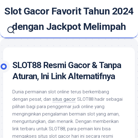
Skip
Slot Gacor Favorit Tahun 2024
to
content
dengan Jackpot Melimpah
SLOT88 Resmi Gacor & Tanpa
Aturan, Ini Link Alternatifnya
Dunia permainan slot online terus berkembang
dengan pesat, dan
situs gacor
SLOT88 hadir sebagai
pilihan bagi para penggemar judi online yang
menginginkan pengalaman bermain slot yang aman,
menguntungkan, dan menarik. Dengan memberikan
link terbaru untuk SLOT88, para pemain kini bisa
mengakses situs slot gacor hari ini secara resmi