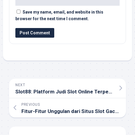
Save my name, email, and website in this
browser for the next time I comment.
NEXT
Slot88: Platform Judi Slot Online Terpercaya dengan Layanan Profesional dan Aman
PREVIOUS
Fitur-Fitur Unggulan dari Situs Slot Gacor yang Membuat Pemain Betah