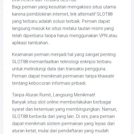
Bagi pemain yang kesulitan mengakses situs utama
karena pemblokiran internet, link alternatif SLOT88
yang terbaru adalah solusi terbaik. Pemain dapat
langsung masuk ke situs melalui tautan resmi yang
telah diperbarui tanpa harus menggunakan VPN atau
aplikasi tambahan.
Keamanan pemain menjadi hal yang sangat penting.
SLOT88 memanfaatkan teknologi enkripsi terbaru
untuk melindungi data dan transaksi pengguna.
Pemain dapat menikmati permainan tanpa khawatir
tentang kebocoran informasi pribadi.
Tanpa Aturan Rumit, Langsung Menikmati!
Banyak situs slot online memberlakukan berbagai
syarat dan ketentuan yang membingungkan. Namun,
SLOT88 berbeda dari yang lain. Di sini, para pemain
dapat menikmati sistem permainan yang lepas dari
aturan ketat, mulai dari pendaftaran yang mudah