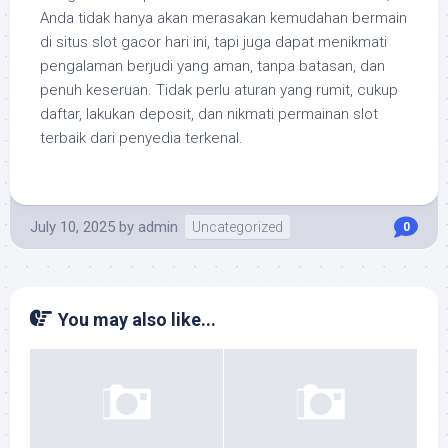
Anda tidak hanya akan merasakan kemudahan bermain
di situs slot gacor hari ini, tapi juga dapat menikmati
pengalaman berjudi yang aman, tanpa batasan, dan
penuh keseruan. Tidak perlu aturan yang rumit, cukup
daftar, lakukan deposit, dan nikmati permainan slot
terbaik dari penyedia terkenal.
July 10, 2025
by
admin
Uncategorized
0
You may also like...