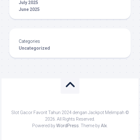
July 2025
June 2025
Categories
Uncategorized
Slot Gacor Favorit Tahun 2024 dengan Jackpot Melimpah ©
2026. All Rights Reserved.
Powered by
WordPress
. Theme by
Alx
.