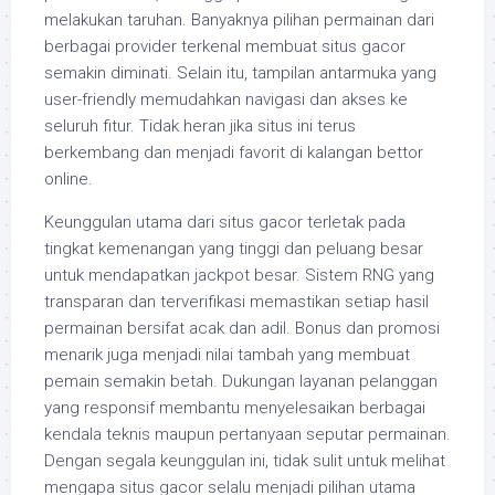
melakukan taruhan. Banyaknya pilihan permainan dari
berbagai provider terkenal membuat situs gacor
semakin diminati. Selain itu, tampilan antarmuka yang
user-friendly memudahkan navigasi dan akses ke
seluruh fitur. Tidak heran jika situs ini terus
berkembang dan menjadi favorit di kalangan bettor
online.
Keunggulan utama dari situs gacor terletak pada
tingkat kemenangan yang tinggi dan peluang besar
untuk mendapatkan jackpot besar. Sistem RNG yang
transparan dan terverifikasi memastikan setiap hasil
permainan bersifat acak dan adil. Bonus dan promosi
menarik juga menjadi nilai tambah yang membuat
pemain semakin betah. Dukungan layanan pelanggan
yang responsif membantu menyelesaikan berbagai
kendala teknis maupun pertanyaan seputar permainan.
Dengan segala keunggulan ini, tidak sulit untuk melihat
mengapa situs gacor selalu menjadi pilihan utama