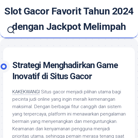
Skip
Slot Gacor Favorit Tahun 2024
to
content
dengan Jackpot Melimpah
Strategi Menghadirkan Game
Inovatif di Situs Gacor
KAKEKWANGI
Situs gacor menjadi pilihan utama bagi
pecinta judi online yang ingin meraih kemenangan
maksimal. Dengan berbagai fitur canggih dan sistem
yang terpercaya, platform ini menawarkan pengalaman
bermain yang menyenangkan dan menguntungkan.
Keamanan dan kenyamanan pengguna menjadi
prioritas utama, sehingga pemain merasa tenang saat