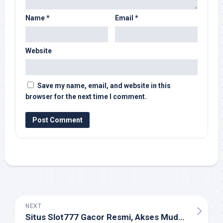
Name
*
Email
*
Website
Save my name, email, and website in this
browser for the next time I comment.
NEXT
Situs Slot777 Gacor Resmi, Akses Mudah dan Kemenangan Konsisten