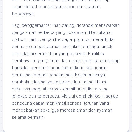
bulan, berkat reputasi yang solid dan layanan
terpercaya.
Bagi penggemar taruhan daring, dorahoki menawarkan
pengalaman berbeda yang tidak akan ditemukan di
platform lain. Dengan berbagai promosi menarik dan
bonus melimpah, pemain semakin semangat untuk
menjelajahi semua fitur yang tersedia. Fasilitas
pembayaran yang aman dan cepat memastikan setiap
transaksi berjalan lancar, mendukung kelancaran
permainan secara keseluruhan. Kesimpulannya,
dorahoki tidak hanya sekadar situs taruhan biasa,
melainkan sebuah ekosistem hiburan digital yang
lengkap dan terpercaya. Melalui dorahoki login, setiap
pengguna dapat menikmati sensasi taruhan yang
mendebarkan sekaligus merasa aman dan nyaman
selama bermain.