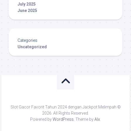
July 2025
June 2025
Categories
Uncategorized
Slot Gacor Favorit Tahun 2024 dengan Jackpot Melimpah ©
2026. All Rights Reserved.
Powered by
WordPress
. Theme by
Alx
.