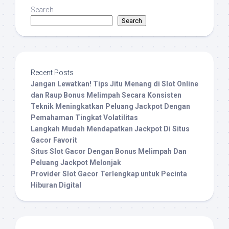
Search
Search
Recent Posts
Jangan Lewatkan! Tips Jitu Menang di Slot Online
dan Raup Bonus Melimpah Secara Konsisten
Teknik Meningkatkan Peluang Jackpot Dengan
Pemahaman Tingkat Volatilitas
Langkah Mudah Mendapatkan Jackpot Di Situs
Gacor Favorit
Situs Slot Gacor Dengan Bonus Melimpah Dan
Peluang Jackpot Melonjak
Provider Slot Gacor Terlengkap untuk Pecinta
Hiburan Digital