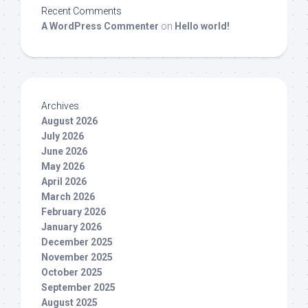
Recent Comments
A WordPress Commenter
on
Hello world!
Archives
August 2026
July 2026
June 2026
May 2026
April 2026
March 2026
February 2026
January 2026
December 2025
November 2025
October 2025
September 2025
August 2025