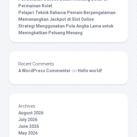
Permainan Rolet
Pelajari Teknik Rahasia Pemain Berpengalaman
Memenangkan Jackpot di Slot Online
Strategi Menggunakan Pola Angka Lama untuk
Meningkatkan Peluang Menang
Recent Comments
A WordPress Commenter
on
Hello world!
Archives
August 2026
July 2026
June 2026
May 2026