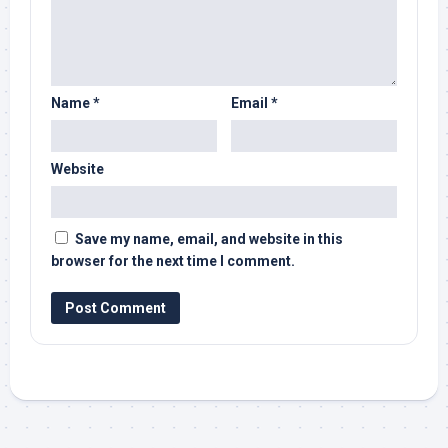
Name
*
Email
*
Website
Save my name, email, and website in this
browser for the next time I comment.