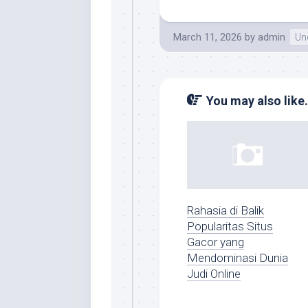
March 11, 2026
by
admin
Un
You may also like.
Rahasia di Balik
Popularitas Situs
Gacor yang
Mendominasi Dunia
Judi Online