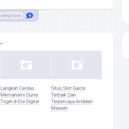
categorized
0
..
Langkah Cerdas
Situs Slot Gacor
Memahami Dunia
Terbaik Dan
Togel di Era Digital
Terpercaya Andalan
Maxwin