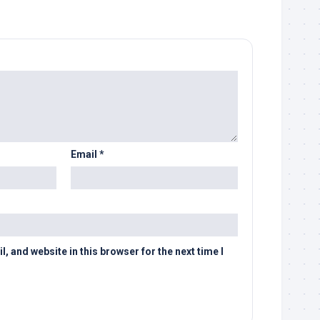
Email
*
 and website in this browser for the next time I