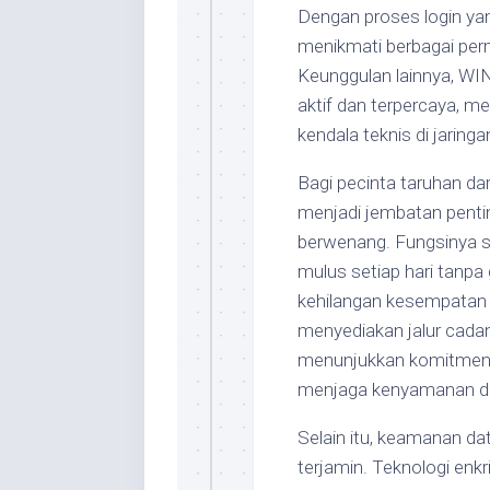
Dengan proses login ya
menikmati berbagai perm
Keunggulan lainnya, WIN
aktif dan terpercaya, m
kendala teknis di jaring
Bagi pecinta taruhan da
menjadi jembatan pentin
berwenang. Fungsinya san
mulus setiap hari tanpa
kehilangan kesempatan k
menyediakan jalur cadan
menunjukkan komitmen 
menjaga kenyamanan da
Selain itu, keamanan d
terjamin. Teknologi enkr