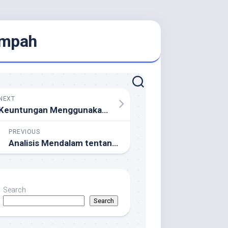
impah
NEXT
Keuntungan Menggunakan Aplikasi Mobile Resmi Situs Gacor
PREVIOUS
Analisis Mendalam tentang Situs Gacor yang Mempesona Para Pengguna Baru
Search
Search