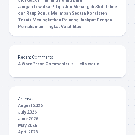
Slot Gacor Thailand Paling Baru
Jangan Lewatkan! Tips Jitu Menang di Slot Online
dan Raup Bonus Melimpah Secara Konsisten
Teknik Meningkatkan Peluang Jackpot Dengan
Pemahaman Tingkat Volatilitas
Recent Comments
A WordPress Commenter
on
Hello world!
Archives
August 2026
July 2026
June 2026
May 2026
April 2026