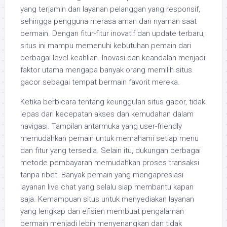
yang terjamin dan layanan pelanggan yang responsif,
sehingga pengguna merasa aman dan nyaman saat
bermain. Dengan fitur-fitur inovatif dan update terbaru,
situs ini mampu memenuhi kebutuhan pemain dari
berbagai level keahlian. Inovasi dan keandalan menjadi
faktor utama mengapa banyak orang memilih situs
gacor sebagai tempat bermain favorit mereka.
Ketika berbicara tentang keunggulan situs gacor, tidak
lepas dari kecepatan akses dan kemudahan dalam
navigasi. Tampilan antarmuka yang user-friendly
memudahkan pemain untuk memahami setiap menu
dan fitur yang tersedia. Selain itu, dukungan berbagai
metode pembayaran memudahkan proses transaksi
tanpa ribet. Banyak pemain yang mengapresiasi
layanan live chat yang selalu siap membantu kapan
saja. Kemampuan situs untuk menyediakan layanan
yang lengkap dan efisien membuat pengalaman
bermain menjadi lebih menyenangkan dan tidak