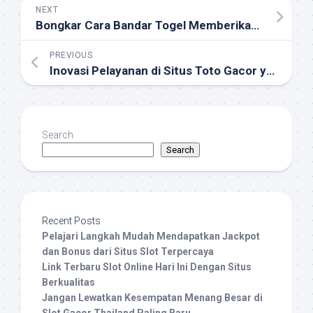
NEXT
Bongkar Cara Bandar Togel Memberikan Pengalaman Bermain yang Lebih Profesional
PREVIOUS
Inovasi Pelayanan di Situs Toto Gacor yang Membuat Pengguna Betah
Search
Search
Recent Posts
Pelajari Langkah Mudah Mendapatkan Jackpot
dan Bonus dari Situs Slot Terpercaya
Link Terbaru Slot Online Hari Ini Dengan Situs
Berkualitas
Jangan Lewatkan Kesempatan Menang Besar di