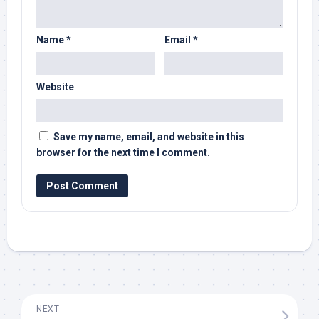
Name
*
Email
*
Website
Save my name, email, and website in this
browser for the next time I comment.
NEXT