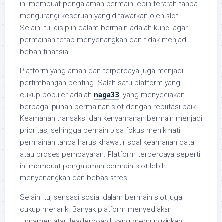
ini membuat pengalaman bermain lebih terarah tanpa
mengurangi keseruan yang ditawarkan oleh slot.
Selain itu, disiplin dalam bermain adalah kunci agar
permainan tetap menyenangkan dan tidak menjadi
beban finansial.
Platform yang aman dan terpercaya juga menjadi
pertimbangan penting. Salah satu platform yang
cukup populer adalah
naga33
, yang menyediakan
berbagai pilihan permainan slot dengan reputasi baik.
Keamanan transaksi dan kenyamanan bermain menjadi
prioritas, sehingga pemain bisa fokus menikmati
permainan tanpa harus khawatir soal keamanan data
atau proses pembayaran. Platform terpercaya seperti
ini membuat pengalaman bermain slot lebih
menyenangkan dan bebas stres.
Selain itu, sensasi sosial dalam bermain slot juga
cukup menarik. Banyak platform menyediakan
turnamen atau leaderboard, yang memungkinkan