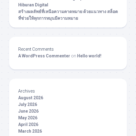
Hiburan Digital
สร้างผลลัพธ์ที่เหนือความคาดหมาย ด้วยแนวทาง สล็อต
ที่ช่วยให้ทุกการหมุนมีความหมาย
Recent Comments
A WordPress Commenter
on
Hello world!
Archives
August 2026
July 2026
June 2026
May 2026
April 2026
March 2026