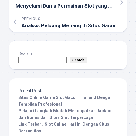
Menyelami Dunia Permainan Slot yang Menarik dan Penuh Warna
PREVIOUS
Analisis Peluang Menang di Situs Gacor Terbaru yang Sedang Tren
Search
Search
Recent Posts
Situs Online Game Slot Gacor Thailand Dengan
Tampilan Profesional
Pelajari Langkah Mudah Mendapatkan Jackpot
dan Bonus dari Situs Slot Terpercaya
Link Terbaru Slot Online Hari Ini Dengan Situs
Berkualitas