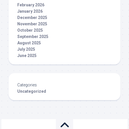
February 2026
January 2026
December 2025
November 2025
October 2025
September 2025
August 2025
July 2025
June 2025
Categories
Uncategorized