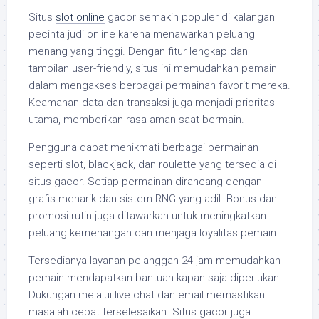
Situs
slot online
gacor semakin populer di kalangan
pecinta judi online karena menawarkan peluang
menang yang tinggi. Dengan fitur lengkap dan
tampilan user-friendly, situs ini memudahkan pemain
dalam mengakses berbagai permainan favorit mereka.
Keamanan data dan transaksi juga menjadi prioritas
utama, memberikan rasa aman saat bermain.
Pengguna dapat menikmati berbagai permainan
seperti slot, blackjack, dan roulette yang tersedia di
situs gacor. Setiap permainan dirancang dengan
grafis menarik dan sistem RNG yang adil. Bonus dan
promosi rutin juga ditawarkan untuk meningkatkan
peluang kemenangan dan menjaga loyalitas pemain.
Tersedianya layanan pelanggan 24 jam memudahkan
pemain mendapatkan bantuan kapan saja diperlukan.
Dukungan melalui live chat dan email memastikan
masalah cepat terselesaikan. Situs gacor juga