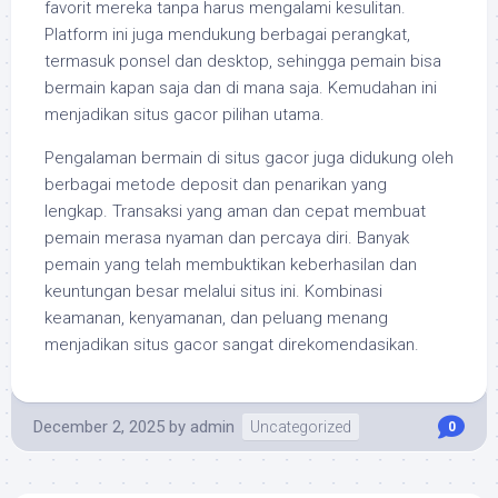
favorit mereka tanpa harus mengalami kesulitan.
Platform ini juga mendukung berbagai perangkat,
termasuk ponsel dan desktop, sehingga pemain bisa
bermain kapan saja dan di mana saja. Kemudahan ini
menjadikan situs gacor pilihan utama.
Pengalaman bermain di situs gacor juga didukung oleh
berbagai metode deposit dan penarikan yang
lengkap. Transaksi yang aman dan cepat membuat
pemain merasa nyaman dan percaya diri. Banyak
pemain yang telah membuktikan keberhasilan dan
keuntungan besar melalui situs ini. Kombinasi
keamanan, kenyamanan, dan peluang menang
menjadikan situs gacor sangat direkomendasikan.
December 2, 2025
by
admin
Uncategorized
0