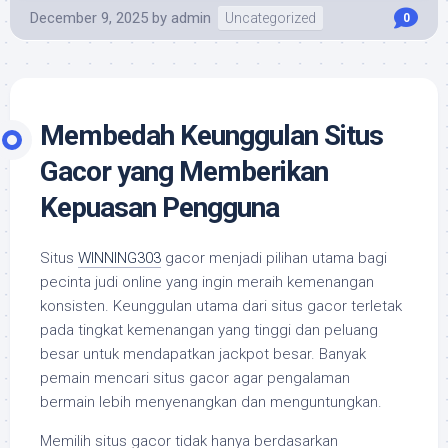
December 9, 2025
by
admin
Uncategorized
0
Membedah Keunggulan Situs
Gacor yang Memberikan
Kepuasan Pengguna
Situs
WINNING303
gacor menjadi pilihan utama bagi
pecinta judi online yang ingin meraih kemenangan
konsisten. Keunggulan utama dari situs gacor terletak
pada tingkat kemenangan yang tinggi dan peluang
besar untuk mendapatkan jackpot besar. Banyak
pemain mencari situs gacor agar pengalaman
bermain lebih menyenangkan dan menguntungkan.
Memilih situs gacor tidak hanya berdasarkan