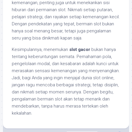
kemenangan, penting juga untuk menekankan sisi
hiburan dari permainan slot. Nikmati setiap putaran,
pelajari strategi, dan rayakan setiap kemenangan kecil.
Dengan pendekatan yang tepat, bermain slot bukan
hanya soal menang besar, tetapi juga pengalaman
seru yang bisa dinikmati kapan saja.
Kesimpulannya, menemukan
slot gacor
bukan hanya
tentang keberuntungan semata. Pemahaman pola,
pengelolaan modal, dan kesabaran adalah kunci untuk
merasakan sensasi kemenangan yang menyenangkan.
Jadi, bagi Anda yang ingin menjajal dunia slot online,
jangan ragu mencoba berbagai strategi, tetap disiplin,
dan nikmati setiap momen serunya. Dengan begitu,
pengalaman bermain slot akan tetap menarik dan
mendebarkan, tanpa harus merasa tertekan oleh
kekalahan.