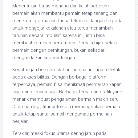
Menentukan batas menang dan kalah sebelum
bermain akan membantu pemain tetap tenang dan
menikmati permainan tanpa tekanan. Jangan tergoda
untuk mengejar kekalahan atau terus menambah
taruhan secara impulsif, karena ini justru bisa
membuat kerugian bertambah. Pemain bijak selalu
bermain dengan perhitungan, bukan sekadar
mengandalkan keberuntungan.
Keuntungan bermain slot online saat ini juga terletak
pada aksesibilitas. Dengan berbagai platform
terpercaya, pemain bisa menikmati permainan kapan
saja dan di mana saja. Berbagai tema dan grafik yang
menarik membuat pengalaman bermain makin seru.
Ditambah lagi, fitur auto-spin memungkinkan pemain
untuk tetap santai sambil mengamati permainan
berjalan.
Terakhir, meski fokus utama sering jatuh pada