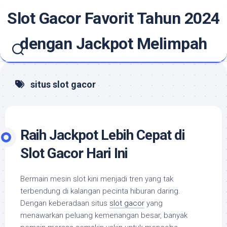
Skip
Slot Gacor Favorit Tahun 2024
to
content
dengan Jackpot Melimpah
situs slot gacor
Raih Jackpot Lebih Cepat di
Slot Gacor Hari Ini
Bermain mesin slot kini menjadi tren yang tak
terbendung di kalangan pecinta hiburan daring.
Dengan keberadaan situs
slot gacor
yang
menawarkan peluang kemenangan besar, banyak