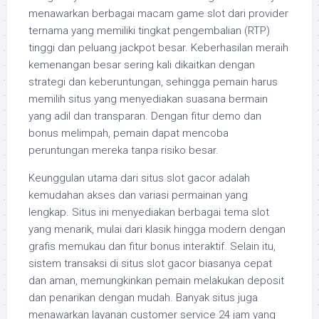
menawarkan berbagai macam game slot dari provider
ternama yang memiliki tingkat pengembalian (RTP)
tinggi dan peluang jackpot besar. Keberhasilan meraih
kemenangan besar sering kali dikaitkan dengan
strategi dan keberuntungan, sehingga pemain harus
memilih situs yang menyediakan suasana bermain
yang adil dan transparan. Dengan fitur demo dan
bonus melimpah, pemain dapat mencoba
peruntungan mereka tanpa risiko besar.
Keunggulan utama dari situs slot gacor adalah
kemudahan akses dan variasi permainan yang
lengkap. Situs ini menyediakan berbagai tema slot
yang menarik, mulai dari klasik hingga modern dengan
grafis memukau dan fitur bonus interaktif. Selain itu,
sistem transaksi di situs slot gacor biasanya cepat
dan aman, memungkinkan pemain melakukan deposit
dan penarikan dengan mudah. Banyak situs juga
menawarkan layanan customer service 24 jam yang