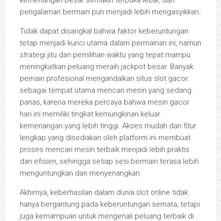
kemenangan besar semakin terbuka lebar, dan
pengalaman bermain pun menjadi lebih mengasyikkan.
Tidak dapat disangkal bahwa faktor keberuntungan
tetap menjadi kunci utama dalam permainan ini, namun
strategi jitu dan pemilihan waktu yang tepat mampu
meningkatkan peluang meraih jackpot besar. Banyak
pemain profesional mengandalkan situs slot gacor
sebagai tempat utama mencari mesin yang sedang
panas, karena mereka percaya bahwa mesin gacor
hari ini memiliki tingkat kemungkinan keluar
kemenangan yang lebih tinggi. Akses mudah dan fitur
lengkap yang disediakan oleh platform ini membuat
proses mencari mesin terbaik menjadi lebih praktis
dan efisien, sehingga setiap sesi bermain terasa lebih
menguntungkan dan menyenangkan.
Akhirnya, keberhasilan dalam dunia slot online tidak
hanya bergantung pada keberuntungan semata, tetapi
juga kemampuan untuk mengenali peluang terbaik di