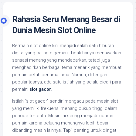
Rahasia Seru Menang Besar di
Dunia Mesin Slot Online
Bermain slot online kini menjadi salah satu hiburan
digital yang paling digemari. Tidak hanya menawarkan
sensasi menang yang mendebarkan, tetapi juga
menghadirkan berbagai tema menarik yang membuat
pemain betah berlama-lama. Namun, di tengah
popularitasnya, ada satu istilah yang selalu dicari para
pemain:
slot gacor
.
Istilah “slot gacor” sendiri mengacu pada mesin slot
yang memiliki frekuensi menang cukup tinggi dalam
periode tertentu. Mesin ini sering menjadi incaran
pemain karena peluang menangnya lebih besar
dibanding mesin lainnya. Tapi, penting untuk diingat