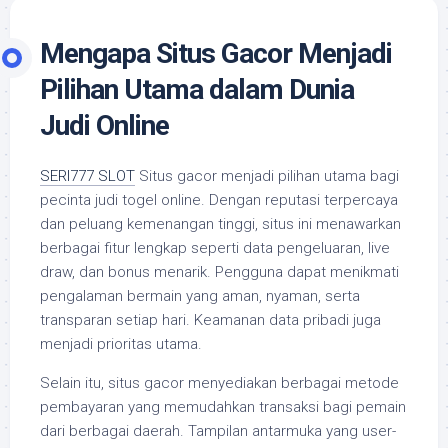
Mengapa Situs Gacor Menjadi
Pilihan Utama dalam Dunia
Judi Online
SERI777 SLOT
Situs gacor menjadi pilihan utama bagi
pecinta judi togel online. Dengan reputasi terpercaya
dan peluang kemenangan tinggi, situs ini menawarkan
berbagai fitur lengkap seperti data pengeluaran, live
draw, dan bonus menarik. Pengguna dapat menikmati
pengalaman bermain yang aman, nyaman, serta
transparan setiap hari. Keamanan data pribadi juga
menjadi prioritas utama.
Selain itu, situs gacor menyediakan berbagai metode
pembayaran yang memudahkan transaksi bagi pemain
dari berbagai daerah. Tampilan antarmuka yang user-