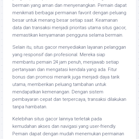
bermain yang aman dan menyenangkan. Pemain dapat
menikmati berbagai permainan favorit dengan peluang
besar untuk menang besar setiap saat. Keamanan
data dan transaksi menjadi prioritas utama situs gacor,
memastikan kenyamanan pengguna selama bermain.
Selain itu, situs gacor menyediakan layanan pelanggan
yang responsif dan profesional. Mereka siap
membantu pemain 24 jam penuh, menjawab setiap
pertanyaan dan mengatasi kendala yang ada. Fitur
bonus dan promosi menarik juga menjadi daya tarik
utama, memberikan peluang tambahan untuk
mendapatkan kemenangan. Dengan sistem
pembayaran cepat dan terpercaya, transaksi dilakukan
tanpa hambatan.
Kelebihan situs gacor lainnya terletak pada
kemudahan akses dan navigasi yang user-friendly.
Pemain dapat dengan mudah menemukan permainan