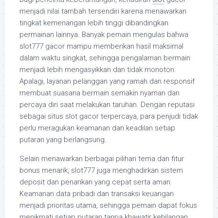
menjadi nilai tambah tersendiri karena menawarkan
tingkat kemenangan lebih tinggi dibandingkan
permainan lainnya. Banyak pemain mengulas bahwa
slot777 gacor mampu memberikan hasil maksimal
dalam waktu singkat, sehingga pengalaman bermain
menjadi lebih mengasyikkan dan tidak monoton.
Apalagi, layanan pelanggan yang ramah dan responsif
membuat suasana bermain semakin nyaman dan
percaya diri saat melakukan taruhan. Dengan reputasi
sebagai situs slot gacor terpercaya, para penjudi tidak
perlu meragukan keamanan dan keadilan setiap
putaran yang berlangsung.
Selain menawarkan berbagai pilihan tema dan fitur
bonus menarik, slot777 juga menghadirkan sistem
deposit dan penarikan yang cepat serta aman.
Keamanan data pribadi dan transaksi keuangan
menjadi prioritas utama, sehingga pemain dapat fokus
menikmati setiap putaran tanpa khawatir kehilangan