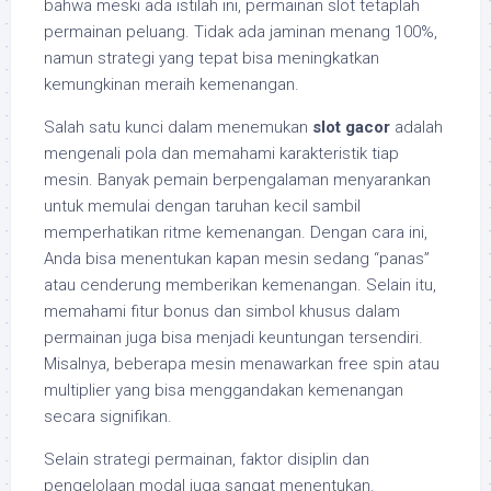
bahwa meski ada istilah ini, permainan slot tetaplah
permainan peluang. Tidak ada jaminan menang 100%,
namun strategi yang tepat bisa meningkatkan
kemungkinan meraih kemenangan.
Salah satu kunci dalam menemukan
slot gacor
adalah
mengenali pola dan memahami karakteristik tiap
mesin. Banyak pemain berpengalaman menyarankan
untuk memulai dengan taruhan kecil sambil
memperhatikan ritme kemenangan. Dengan cara ini,
Anda bisa menentukan kapan mesin sedang “panas”
atau cenderung memberikan kemenangan. Selain itu,
memahami fitur bonus dan simbol khusus dalam
permainan juga bisa menjadi keuntungan tersendiri.
Misalnya, beberapa mesin menawarkan free spin atau
multiplier yang bisa menggandakan kemenangan
secara signifikan.
Selain strategi permainan, faktor disiplin dan
pengelolaan modal juga sangat menentukan.