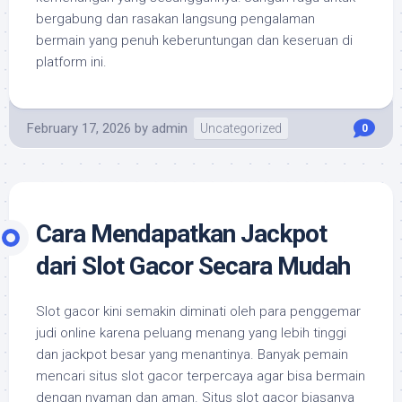
bergabung dan rasakan langsung pengalaman
bermain yang penuh keberuntungan dan keseruan di
platform ini.
February 17, 2026
by
admin
Uncategorized
0
Cara Mendapatkan Jackpot
dari Slot Gacor Secara Mudah
Slot gacor kini semakin diminati oleh para penggemar
judi online karena peluang menang yang lebih tinggi
dan jackpot besar yang menantinya. Banyak pemain
mencari situs slot gacor terpercaya agar bisa bermain
dengan nyaman dan aman. Situs slot gacor biasanya