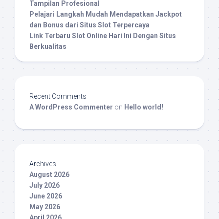
Tampilan Profesional
Pelajari Langkah Mudah Mendapatkan Jackpot
dan Bonus dari Situs Slot Terpercaya
Link Terbaru Slot Online Hari Ini Dengan Situs
Berkualitas
Recent Comments
A WordPress Commenter
on
Hello world!
Archives
August 2026
July 2026
June 2026
May 2026
April 2026