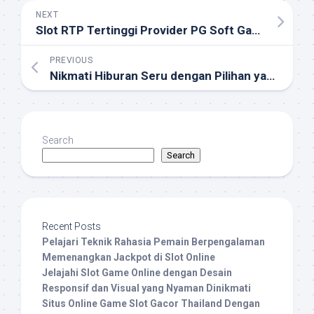
NEXT
Slot RTP Tertinggi Provider PG Soft Gacor Hari Ini
PREVIOUS
Nikmati Hiburan Seru dengan Pilihan yang Tepat di Waktu Luang
Search
Search
Recent Posts
Pelajari Teknik Rahasia Pemain Berpengalaman
Memenangkan Jackpot di Slot Online
Jelajahi Slot Game Online dengan Desain
Responsif dan Visual yang Nyaman Dinikmati
Situs Online Game Slot Gacor Thailand Dengan