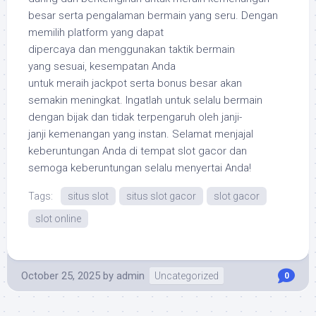
besar serta pengalaman bermain yang seru. Dengan
memilih platform yang dapat
dipercaya dan menggunakan taktik bermain
yang sesuai, kesempatan Anda
untuk meraih jackpot serta bonus besar akan
semakin meningkat. Ingatlah untuk selalu bermain
dengan bijak dan tidak terpengaruh oleh janji-
janji kemenangan yang instan. Selamat menjajal
keberuntungan Anda di tempat slot gacor dan
semoga keberuntungan selalu menyertai Anda!
Tags:
situs slot
situs slot gacor
slot gacor
slot online
October 25, 2025
by
admin
Uncategorized
0