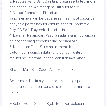
2. Reputasi yang Baik: Cari tahu ulasan serta testimoni
dari pengguna lain mengenai situs tersebut.
3. Variasi Permainan: Pilih situs
yang menawarkan berbagai jenis mesin slot gacor dari
penyedia permainan terkemuka seperti Pragmatic
Play, PG Soft, Playtech, dan lain-lain.
4. Layanan Pelanggan: Pastikan ada layanan dukungan
pelanggan yang responsif dan bersahabat.
5. Keamanan Data: Situs harus memiliki
sistem perlindungan data yang canggih untuk
melindungi informasi pribadi dan transaksi Anda.
Strategi Main Slot Gacor Agar Menang Besar
Selain memilih situs yang tepat, Anda juga perlu
menerapkan strategi yang efisien saat bermain slot
gacor:
– Kelola Modal Secara Bijak: Tetapkan batasan