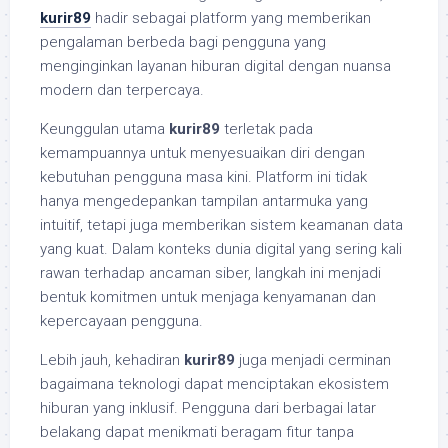
kurir89
hadir sebagai platform yang memberikan
pengalaman berbeda bagi pengguna yang
menginginkan layanan hiburan digital dengan nuansa
modern dan terpercaya.
Keunggulan utama
kurir89
terletak pada
kemampuannya untuk menyesuaikan diri dengan
kebutuhan pengguna masa kini. Platform ini tidak
hanya mengedepankan tampilan antarmuka yang
intuitif, tetapi juga memberikan sistem keamanan data
yang kuat. Dalam konteks dunia digital yang sering kali
rawan terhadap ancaman siber, langkah ini menjadi
bentuk komitmen untuk menjaga kenyamanan dan
kepercayaan pengguna.
Lebih jauh, kehadiran
kurir89
juga menjadi cerminan
bagaimana teknologi dapat menciptakan ekosistem
hiburan yang inklusif. Pengguna dari berbagai latar
belakang dapat menikmati beragam fitur tanpa