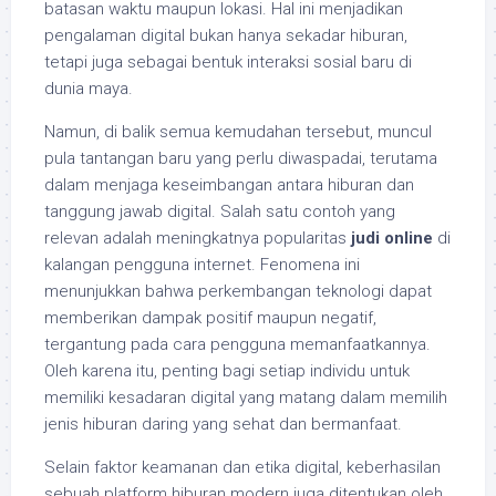
batasan waktu maupun lokasi. Hal ini menjadikan
pengalaman digital bukan hanya sekadar hiburan,
tetapi juga sebagai bentuk interaksi sosial baru di
dunia maya.
Namun, di balik semua kemudahan tersebut, muncul
pula tantangan baru yang perlu diwaspadai, terutama
dalam menjaga keseimbangan antara hiburan dan
tanggung jawab digital. Salah satu contoh yang
relevan adalah meningkatnya popularitas
judi online
di
kalangan pengguna internet. Fenomena ini
menunjukkan bahwa perkembangan teknologi dapat
memberikan dampak positif maupun negatif,
tergantung pada cara pengguna memanfaatkannya.
Oleh karena itu, penting bagi setiap individu untuk
memiliki kesadaran digital yang matang dalam memilih
jenis hiburan daring yang sehat dan bermanfaat.
Selain faktor keamanan dan etika digital, keberhasilan
sebuah platform hiburan modern juga ditentukan oleh