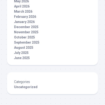
May 2026
April 2026
March 2026
February 2026
January 2026
December 2025
November 2025
October 2025
September 2025
August 2025
July 2025
June 2025
Categories
Uncategorized