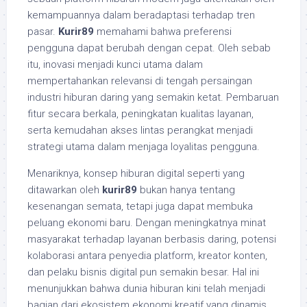
kemampuannya dalam beradaptasi terhadap tren
pasar.
Kurir89
memahami bahwa preferensi
pengguna dapat berubah dengan cepat. Oleh sebab
itu, inovasi menjadi kunci utama dalam
mempertahankan relevansi di tengah persaingan
industri hiburan daring yang semakin ketat. Pembaruan
fitur secara berkala, peningkatan kualitas layanan,
serta kemudahan akses lintas perangkat menjadi
strategi utama dalam menjaga loyalitas pengguna.
Menariknya, konsep hiburan digital seperti yang
ditawarkan oleh
kurir89
bukan hanya tentang
kesenangan semata, tetapi juga dapat membuka
peluang ekonomi baru. Dengan meningkatnya minat
masyarakat terhadap layanan berbasis daring, potensi
kolaborasi antara penyedia platform, kreator konten,
dan pelaku bisnis digital pun semakin besar. Hal ini
menunjukkan bahwa dunia hiburan kini telah menjadi
bagian dari ekosistem ekonomi kreatif yang dinamis