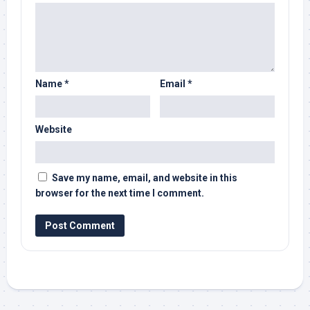
Name
*
Email
*
Website
Save my name, email, and website in this
browser for the next time I comment.