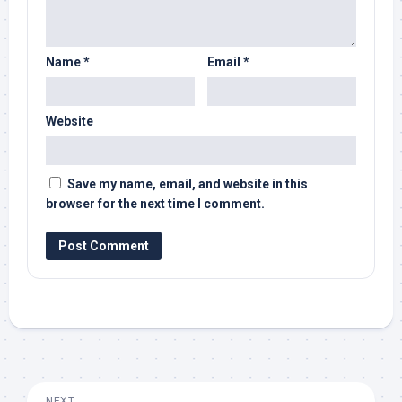
Name
*
Email
*
Website
Save my name, email, and website in this
browser for the next time I comment.
NEXT