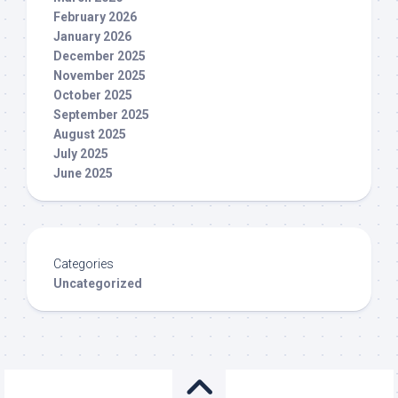
February 2026
January 2026
December 2025
November 2025
October 2025
September 2025
August 2025
July 2025
June 2025
Categories
Uncategorized