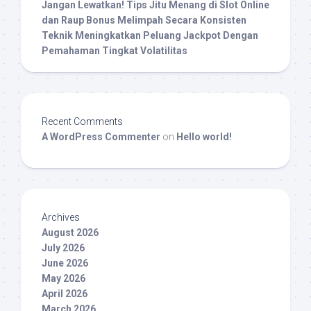
Jangan Lewatkan! Tips Jitu Menang di Slot Online
dan Raup Bonus Melimpah Secara Konsisten
Teknik Meningkatkan Peluang Jackpot Dengan
Pemahaman Tingkat Volatilitas
Recent Comments
A WordPress Commenter
on
Hello world!
Archives
August 2026
July 2026
June 2026
May 2026
April 2026
March 2026