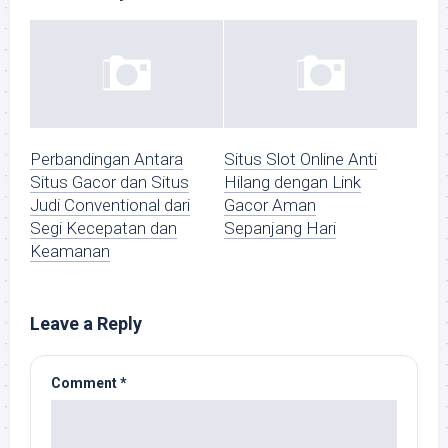
Perbandingan Antara
Situs Slot Online Anti
Situs Gacor dan Situs
Hilang dengan Link
Judi Conventional dari
Gacor Aman
Segi Kecepatan dan
Sepanjang Hari
Keamanan
Leave a Reply
Comment
*