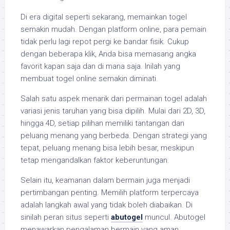
Di era digital seperti sekarang, memainkan togel
semakin mudah. Dengan platform online, para pemain
tidak perlu lagi repot pergi ke bandar fisik. Cukup
dengan beberapa klik, Anda bisa memasang angka
favorit kapan saja dan di mana saja. Inilah yang
membuat togel online semakin diminati.
Salah satu aspek menarik dari permainan togel adalah
variasi jenis taruhan yang bisa dipilih. Mulai dari 2D, 3D,
hingga 4D, setiap pilihan memiliki tantangan dan
peluang menang yang berbeda. Dengan strategi yang
tepat, peluang menang bisa lebih besar, meskipun
tetap mengandalkan faktor keberuntungan.
Selain itu, keamanan dalam bermain juga menjadi
pertimbangan penting. Memilih platform terpercaya
adalah langkah awal yang tidak boleh diabaikan. Di
sinilah peran situs seperti
abutogel
muncul. Abutogel
menawarkan pengalaman bermain yang aman,