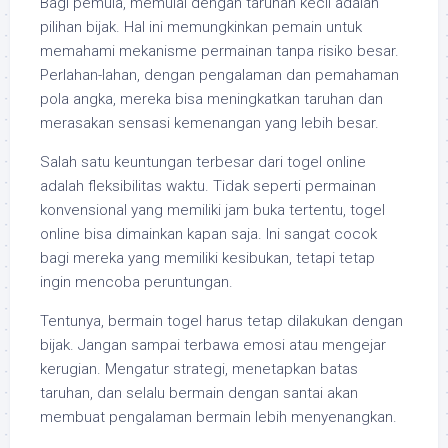
Bagi pemula, memulai dengan taruhan kecil adalah
pilihan bijak. Hal ini memungkinkan pemain untuk
memahami mekanisme permainan tanpa risiko besar.
Perlahan-lahan, dengan pengalaman dan pemahaman
pola angka, mereka bisa meningkatkan taruhan dan
merasakan sensasi kemenangan yang lebih besar.
Salah satu keuntungan terbesar dari togel online
adalah fleksibilitas waktu. Tidak seperti permainan
konvensional yang memiliki jam buka tertentu, togel
online bisa dimainkan kapan saja. Ini sangat cocok
bagi mereka yang memiliki kesibukan, tetapi tetap
ingin mencoba peruntungan.
Tentunya, bermain togel harus tetap dilakukan dengan
bijak. Jangan sampai terbawa emosi atau mengejar
kerugian. Mengatur strategi, menetapkan batas
taruhan, dan selalu bermain dengan santai akan
membuat pengalaman bermain lebih menyenangkan.