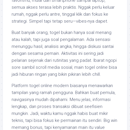
favoritmu, mulai dari smartphone sampai laptop,
semua akses terasa lebih praktis. Nggak perlu keluar
rumah, nggak perlu antre, tinggal klik dan fokus ke
strategi. Simpel tapi tetap seru—vibes-nya dapet.
Buat banyak orang, togel bukan hanya soal menang
atau kalah, tapi juga soal pengalaman. Ada sensasi
menunggu hasil, analisis angka, hingga diskusi santai
dengan sesama pemain. Aktivitas ini sering jadi
pelarian sejenak dari rutinitas yang padat. Ibarat ngopi
sore sambil scroll media sosial, main togel online bisa
jadi hiburan ringan yang bikin pikiran lebih chill.
Platform togel online modern biasanya menawarkan
tampilan yang ramah pengguna. Bahkan buat pemula,
navigasinya mudah dipahami. Menu jelas, informasi
lengkap, dan proses transaksi dibuat seefisien
mungkin. Jadi, waktu kamu nggak habis buat mikir
teknis, tapi bisa fokus ke permainan itu sendiri. Big win
memang bonus, tapi kenyamanan main itu value