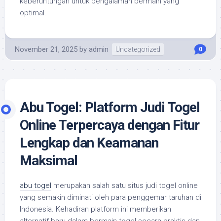
keberuntungan untuk pengalaman bermain yang
optimal.
November 21, 2025
by
admin
Uncategorized
0
Abu Togel: Platform Judi Togel
Online Terpercaya dengan Fitur
Lengkap dan Keamanan
Maksimal
abu togel
merupakan salah satu situs judi togel online
yang semakin diminati oleh para penggemar taruhan di
Indonesia. Kehadiran platform ini memberikan