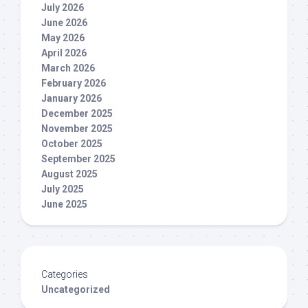
July 2026
June 2026
May 2026
April 2026
March 2026
February 2026
January 2026
December 2025
November 2025
October 2025
September 2025
August 2025
July 2025
June 2025
Categories
Uncategorized