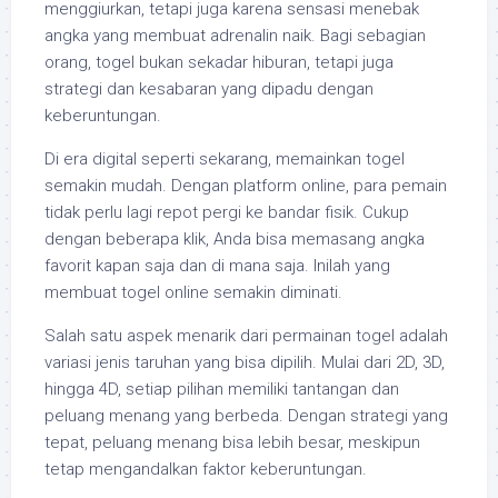
menggiurkan, tetapi juga karena sensasi menebak
angka yang membuat adrenalin naik. Bagi sebagian
orang, togel bukan sekadar hiburan, tetapi juga
strategi dan kesabaran yang dipadu dengan
keberuntungan.
Di era digital seperti sekarang, memainkan togel
semakin mudah. Dengan platform online, para pemain
tidak perlu lagi repot pergi ke bandar fisik. Cukup
dengan beberapa klik, Anda bisa memasang angka
favorit kapan saja dan di mana saja. Inilah yang
membuat togel online semakin diminati.
Salah satu aspek menarik dari permainan togel adalah
variasi jenis taruhan yang bisa dipilih. Mulai dari 2D, 3D,
hingga 4D, setiap pilihan memiliki tantangan dan
peluang menang yang berbeda. Dengan strategi yang
tepat, peluang menang bisa lebih besar, meskipun
tetap mengandalkan faktor keberuntungan.