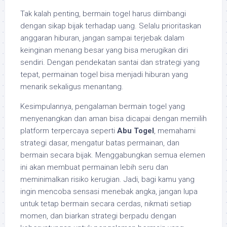
Tak kalah penting, bermain togel harus diimbangi
dengan sikap bijak terhadap uang. Selalu prioritaskan
anggaran hiburan, jangan sampai terjebak dalam
keinginan menang besar yang bisa merugikan diri
sendiri. Dengan pendekatan santai dan strategi yang
tepat, permainan togel bisa menjadi hiburan yang
menarik sekaligus menantang.
Kesimpulannya, pengalaman bermain togel yang
menyenangkan dan aman bisa dicapai dengan memilih
platform terpercaya seperti
Abu Togel
, memahami
strategi dasar, mengatur batas permainan, dan
bermain secara bijak. Menggabungkan semua elemen
ini akan membuat permainan lebih seru dan
meminimalkan risiko kerugian. Jadi, bagi kamu yang
ingin mencoba sensasi menebak angka, jangan lupa
untuk tetap bermain secara cerdas, nikmati setiap
momen, dan biarkan strategi berpadu dengan