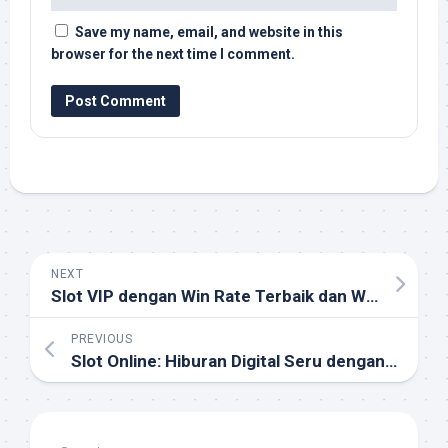
Save my name, email, and website in this
browser for the next time I comment.
NEXT
Slot VIP dengan Win Rate Terbaik dan WD Cepat
PREVIOUS
Slot Online: Hiburan Digital Seru dengan Peluang Menang yang Bikin Penasaran