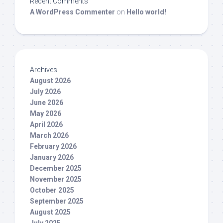
Recent Comments
A WordPress Commenter
on
Hello world!
Archives
August 2026
July 2026
June 2026
May 2026
April 2026
March 2026
February 2026
January 2026
December 2025
November 2025
October 2025
September 2025
August 2025