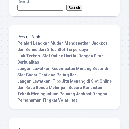
Search
Search
Recent Posts
Pelajari Langkah Mudah Mendapatkan Jackpot
dan Bonus dari Situs Slot Terpercaya
Link Terbaru Slot Online Hari Ini Dengan Situs
Berkualitas
Jangan Lewatkan Kesempatan Menang Besar di
Slot Gacor Thailand Paling Baru
Jangan Lewatkan! Tips Jitu Menang di Slot Online
dan Raup Bonus Melimpah Secara Konsisten
Teknik Meningkatkan Peluang Jackpot Dengan
Pemahaman Tingkat Volatilitas