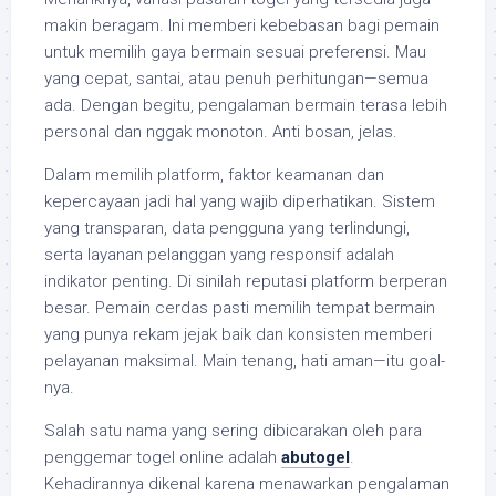
makin beragam. Ini memberi kebebasan bagi pemain
untuk memilih gaya bermain sesuai preferensi. Mau
yang cepat, santai, atau penuh perhitungan—semua
ada. Dengan begitu, pengalaman bermain terasa lebih
personal dan nggak monoton. Anti bosan, jelas.
Dalam memilih platform, faktor keamanan dan
kepercayaan jadi hal yang wajib diperhatikan. Sistem
yang transparan, data pengguna yang terlindungi,
serta layanan pelanggan yang responsif adalah
indikator penting. Di sinilah reputasi platform berperan
besar. Pemain cerdas pasti memilih tempat bermain
yang punya rekam jejak baik dan konsisten memberi
pelayanan maksimal. Main tenang, hati aman—itu goal-
nya.
Salah satu nama yang sering dibicarakan oleh para
penggemar togel online adalah
abutogel
.
Kehadirannya dikenal karena menawarkan pengalaman