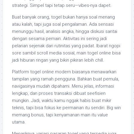
strategi. Simpel tapi tetap seru—vibes-nya dapet.
Buat banyak orang, togel bukan hanya soal menang
atau kalah, tapi juga soal pengalaman. Ada sensasi
menunggu hasil, analisis angka, hingga diskusi santai
dengan sesama pemain. Aktivitas ini sering jadi
pelarian sejenak dari rutinitas yang padat. Ibarat ngopi
sore sambil scroll media sosial, main togel online bisa
jadi hiburan ringan yang bikin pikiran lebih chill.
Platform togel online modern biasanya menawarkan
tampilan yang ramah pengguna. Bahkan buat pemula,
navigasinya mudah dipahami. Menu jelas, informasi
lengkap, dan proses transaksi dibuat seefisien
mungkin. Jadi, waktu kamu nggak habis buat mikir
teknis, tapi bisa fokus ke permainan itu sendiri. Big win
memang bonus, tapi kenyamanan main itu value
utama.
Menariknya, variasi pasaran togel yang tersedia juga