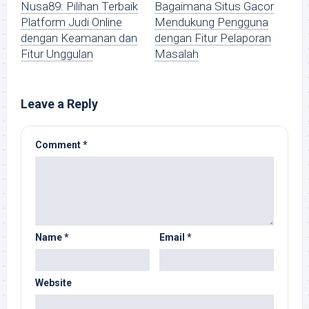
Nusa89: Pilihan Terbaik
Bagaimana Situs Gacor
Platform Judi Online
Mendukung Pengguna
dengan Keamanan dan
dengan Fitur Pelaporan
Fitur Unggulan
Masalah
Leave a Reply
Comment
*
Name
*
Email
*
Website