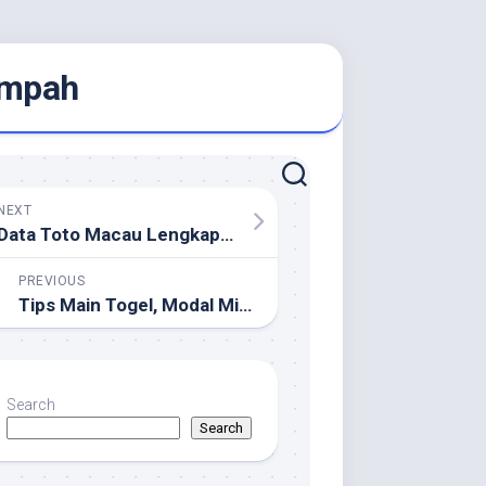
impah
NEXT
Data Toto Macau Lengkap untuk Analisa Mendalam
PREVIOUS
Tips Main Togel, Modal Minim Untung Banyak
Search
Search