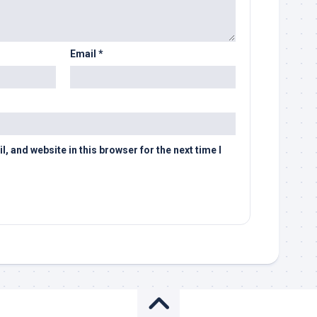
Email
*
 and website in this browser for the next time I