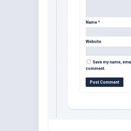
Name
*
Website
Save my name, email,
comment.