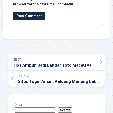
browser for the next time I comment.
NEXT
Tips Ampuh Jadi Bandar Toto Macau yang Gak Pernah Gagal Untung!
PREVIOUS
Situs Togel Aman, Peluang Menang Lebih Besar
Search
Search