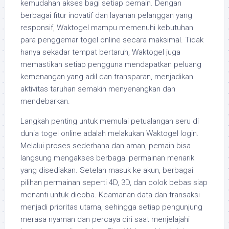
kemudahan akses bagi setiap pemain. Dengan
berbagai fitur inovatif dan layanan pelanggan yang
responsif, Waktogel mampu memenuhi kebutuhan
para penggemar togel online secara maksimal. Tidak
hanya sekadar tempat bertaruh, Waktogel juga
memastikan setiap pengguna mendapatkan peluang
kemenangan yang adil dan transparan, menjadikan
aktivitas taruhan semakin menyenangkan dan
mendebarkan.
Langkah penting untuk memulai petualangan seru di
dunia togel online adalah melakukan Waktogel login.
Melalui proses sederhana dan aman, pemain bisa
langsung mengakses berbagai permainan menarik
yang disediakan. Setelah masuk ke akun, berbagai
pilihan permainan seperti 4D, 3D, dan colok bebas siap
menanti untuk dicoba. Keamanan data dan transaksi
menjadi prioritas utama, sehingga setiap pengunjung
merasa nyaman dan percaya diri saat menjelajahi