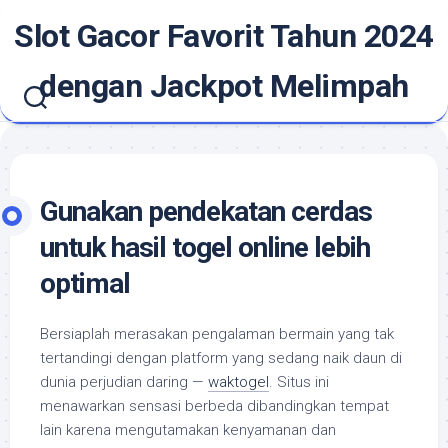
Skip
Slot Gacor Favorit Tahun 2024
to
content
dengan Jackpot Melimpah
Gunakan pendekatan cerdas
untuk hasil togel online lebih
optimal
Bersiaplah merasakan pengalaman bermain yang tak
tertandingi dengan platform yang sedang naik daun di
dunia perjudian daring —
waktogel
. Situs ini
menawarkan sensasi berbeda dibandingkan tempat
lain karena mengutamakan kenyamanan dan