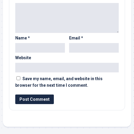
Name
*
Email
*
Website
Save my name, email, and website in this
browser for the next time I comment.