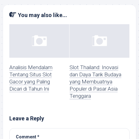
You may also like...
Analisis Mendalam
Slot Thailand: Inovasi
Tentang Situs Slot
dan Daya Tarik Budaya
Gacor yang Paling
yang Membuatnya
Dicari di Tahun Ini
Populer di Pasar Asia
Tenggara
Leave a Reply
Comment
*